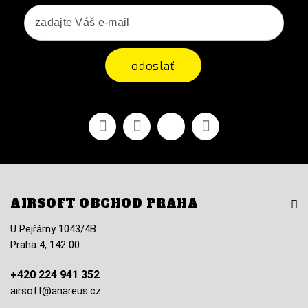
odoslať
Facebook
Youtube
Vimeo
Instagram
AIRSOFT OBCHOD PRAHA
U Pejřárny 1043/4B
Praha 4, 142 00
+420 224 941 352
airsoft@anareus.cz