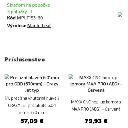
Skladom na pobočke
3
položky
Kód
MPLF153-60
Výrobca
:
Maple Leaf
Príslušenstvo
ML precízna vnútorná hlaveň
MAXX CNC hop-up komora
CRAZY JET pre GBBR, 6,04
M4A PRO (AEG) – Červená
mm - 370 mm
57,09 €
79,93 €