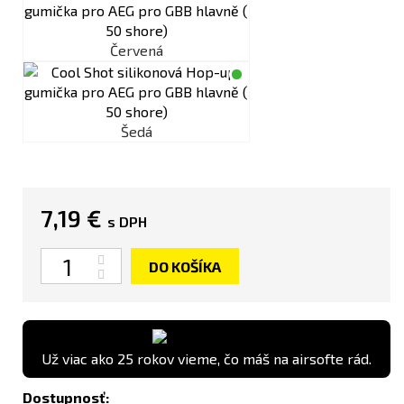
Červená
Šedá
7,19 €
s DPH
Množstvo
DO KOŠÍKA
Už viac ako 25 rokov vieme, čo máš na airsofte rád.
Dostupnosť: