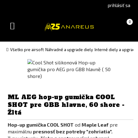
Go
Go
prihlásiť sa
to
to
Čeština
English
Košík
(prázdny)
0
(Czech)
version
Toggle
version
navigation
Všetko pre airsoft
Náhradné a upgrade diely
Interné diely a upgrade
ML AEG hop-up gumička COOL
SHOT pre GBB hlavne, 60 shore -
Žltá
Hop-up gumička COOL SHOT
od
Maple Leaf
pre
maximálnu
presnosť
bez potreby "zohriatia".