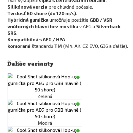
Tvar výstupku:
šípka s centrovacími rebrami.
Silikónová verzia
pre chladné počasie.
Tvrdosť 60 shore (do 120 m/s).
Hybridná gumička
umožňuje použitie
GBB / VSR
vnútorných hlavní bez mostíka
v AEG a
Silverback
SRS
.
Kompatibilná s AEG / HPA
komorami
štandardu
TM
(M4, AK, CZ EVO, G36 a ďalšie).
Ďalšie varianty
Zelená
Modrá