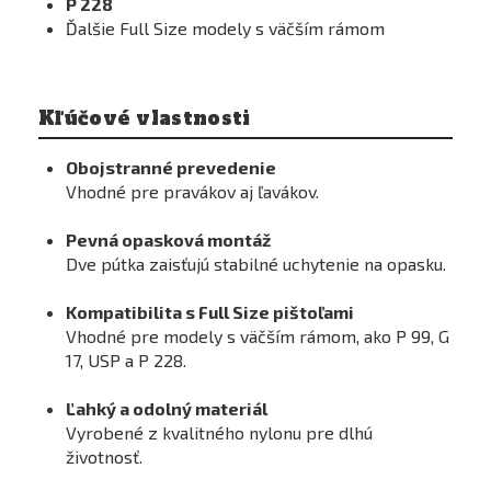
P 228
Ďalšie Full Size modely s väčším rámom
Kľúčové vlastnosti
Obojstranné prevedenie
Vhodné pre pravákov aj ľavákov.
Pevná opasková montáž
Dve pútka zaisťujú stabilné uchytenie na opasku.
Kompatibilita s Full Size pištoľami
Vhodné pre modely s väčším rámom, ako P 99, G
17, USP a P 228.
Ľahký a odolný materiál
Vyrobené z kvalitného nylonu pre dlhú
životnosť.