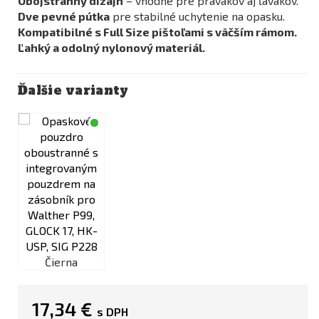
Obojstranný dizajn
– vhodné pre pravákov aj ľavákov.
Dve pevné pútka
pre stabilné uchytenie na opasku.
Kompatibilné s Full Size pištoľami s väčším rámom.
Ľahký a odolný nylonový materiál.
Ďalšie varianty
Čierna
17,34 €
s DPH