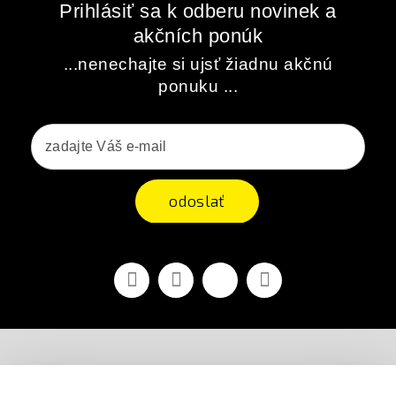
Prihlásiť sa k odberu novinek a
akčních ponúk
...nenechajte si ujsť žiadnu akčnú
ponuku ...
odoslať
Facebook
Youtube
Vimeo
Instagram
AIRSOFT OBCHOD PRAHA