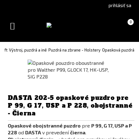
Go
Go
prihlásiť sa
to
to
Čeština
English
Košík
(prázdny)
0
(Czech)
version
Toggle
version
navigation
soft
Výstroj, puzdrá a iné
Puzdrá na zbrane - Holstery
Opasková puzdrá
DASTA 202-5 opaskové puzdro pre
P 99, G 17, USP a P 228, obojstranné
- Čierna
Opaskové obojstranné puzdro
pre
P 99, G 17, USP a P
228
od
DASTA
v prevedení
čierna
.