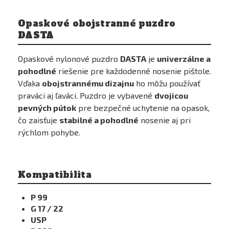
Opaskové obojstranné puzdro
DASTA
Opaskové nylonové puzdro
DASTA
je
univerzálne a
pohodlné
riešenie pre každodenné nosenie pištole.
Vďaka
obojstrannému dizajnu
ho môžu používať
praváci aj ľaváci. Puzdro je vybavené
dvojicou
pevných pútok
pre bezpečné uchytenie na opasok,
čo zaisťuje
stabilné a pohodlné
nosenie aj pri
rýchlom pohybe.
Kompatibilita
P 99
G 17 / 22
USP