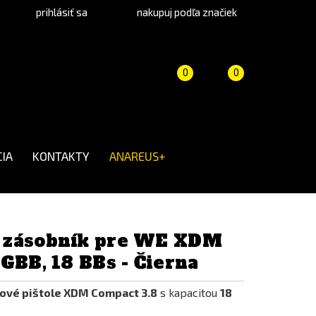
prihlásiť sa
nakupuj podľa značiek
Porovnanie
Košík
(prázdny)
0
0
produktov
IA
KONTAKTY
ANAREUS+
 zásobník pre WE XDM
GBB, 18 BBs - Čierna
ové pištole XDM Compact 3.8
s kapacitou
18