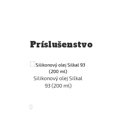
Príslušenstvo
Pridať
Pridať
k
k
porovnaniu
porovnaniu
Silikonový olej Silkal
93 (200 ml)
ilkal