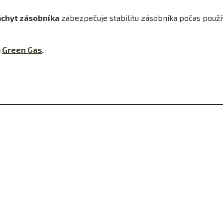
áchyt zásobníka
zabezpečuje stabilitu zásobníka počas použí
u
Green Gas
.