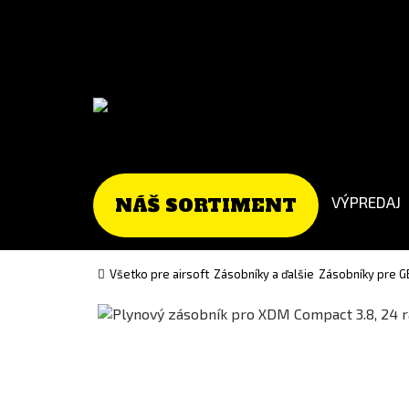
Go
Go
to
to
Čeština
English
(Czech)
version
version
VÝPREDAJ
NÁŠ SORTIMENT
Všetko pre airsoft
Zásobníky a ďalšie
Zásobníky pre G