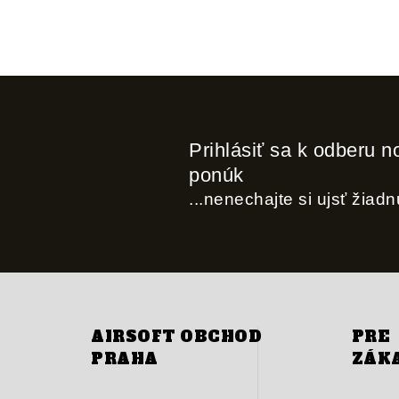
Prihlásiť sa k odberu n
ponúk
...nenechajte si ujsť žiad
AIRSOFT OBCHOD
PRE
PRAHA
ZÁK