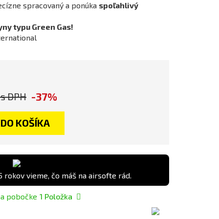
ecízne spracovaný a ponúka
spoľahlivý
lyny typu Green Gas!
ternational
-37%
s DPH
DO KOŠÍKA
5 rokov vieme, čo máš na airsofte rád.
na pobočke
1
Položka