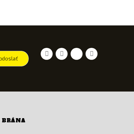
Facebook
Youtube
Vimeo
Instagram
odoslať
Í BRÁNA