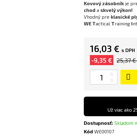
Kovový zásobník
je pr
chod
a
skvelý výkon!
Vhodný pre
klasické p
WE
T
actical
T
raining
I
n
16,03 €
s DPH
-9,35 €
25,37 €
Množstvo
Už viac ako 2
Dostupnosť:
Skladom 
Kód
WE00107