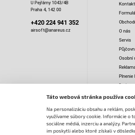
U Pejřárny 1043/4B
Kontakt
Praha 4, 142 00
Formulá
+420 224 941 352
Obchodn
airsoft@anareus.cz
O nás
Servis
Půjčovn
Osobní 
Reklam
Plnenie 
Do ktorý
doruču
Táto webová stránka používa coo
PastPa
Na personalizáciu obsahu a reklám, posky
Mapa st
využívame súbory cookie. Informácie o t
sociálne médiá, inzerciu a analýzy. Part
im poskytli alebo ktoré získali v dôsledk