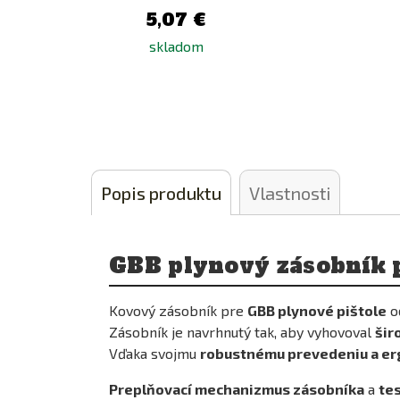
5,07 €
skladom
Pridať
Popis produktu
Vlastnosti
k
porovnaniu
GBB plynový zásobník 
Kovový zásobník pre
GBB plynové pištole
o
Zásobník je navrhnutý tak, aby vyhovoval
šir
Vďaka svojmu
robustnému prevedeniu a e
ilkal
Preplňovací mechanizmus zásobníka
a
te