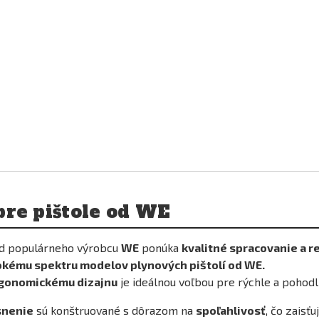
pre pištole od WE
d populárneho výrobcu
WE
ponúka
kvalitné spracovanie a re
okému spektru modelov plynových pištolí od WE
.
rgonomickému dizajnu
je ideálnou voľbou pre rýchle a pohodl
snenie
sú konštruované s dôrazom na
spoľahlivosť
, čo zaisťu