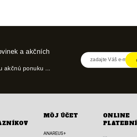
ovinek a akčních
nu akčnú ponuku ...
MÔJ ÚČET
ONLINE
AZNÍKOV
PLATEBN
ANAREUS+