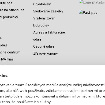
ujte nás
Objednávky
re na stiahnutie
Sledovanie zásielky
í podmínky
Vrátený tovar
Dobropisy
Adresy a fakturačné
a
údaje
údaje
Osobné údaje
ačné centrum
Zľavové kupóny
HPA fliaš
ch krajín
jeme
kies
y
tovanie funkcií sociálnych médií a analýzu našej návštevnosti
ránky
om, ako náš web používate, zdieľame so svojimi partnermi pre
neri tieto údaje môžu skombinovať s ďalšími informáciami, ktoré
u toho, že používate ich služby.