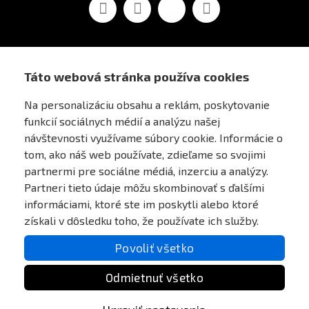
Facebook
Youtube
Vimeo
Instagram
Táto webová stránka používa cookies
AIRSOFT OBCHOD PRAHA
Na personalizáciu obsahu a reklám, poskytovanie
funkcií sociálnych médií a analýzu našej
PRE ZÁKAZNÍKOV
návštevnosti využívame súbory cookie. Informácie o
tom, ako náš web používate, zdieľame so svojimi
MÔJ ÚČET
partnermi pre sociálne médiá, inzerciu a analýzy.
Partneri tieto údaje môžu skombinovať s ďalšími
informáciami, ktoré ste im poskytli alebo ktoré
ONLINE PLATEBNÍ BRÁNA
získali v dôsledku toho, že používate ich služby.
Povoliť všetko
Odmietnuť všetko