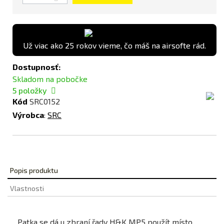
Už viac ako 25 rokov vieme, čo máš na airsofte rád.
Dostupnosť:
Skladom na pobočke
5
položky
Kód
SRC0152
Výrobca
:
SRC
Popis produktu
Vlastnosti
Patka se dá u zbraní řady H&K MP5 použít místo