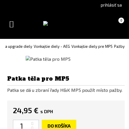
Go
Go
prihlásiť sa
to
to
Čeština
English
Košík
(prázdny)
0
(Czech)
version
Toggle
version
navigation
né a upgrade diely
Vonkajšie diely - AEG
Vonkajšie diely pre MP5
Pažby
Patka těla pro MP5
Patka se dá u zbraní řady H&K MP5 použít místo pažby.
24,95 €
s DPH
Množstvo
DO KOŠÍKA