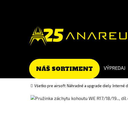
Go
Go
to
to
Čeština
English
(Czech)
version
version
VÝPREDAJ
NÁŠ SORTIMENT
Všetko pre airsoft
Náhradné a upgrade diely
Interné 