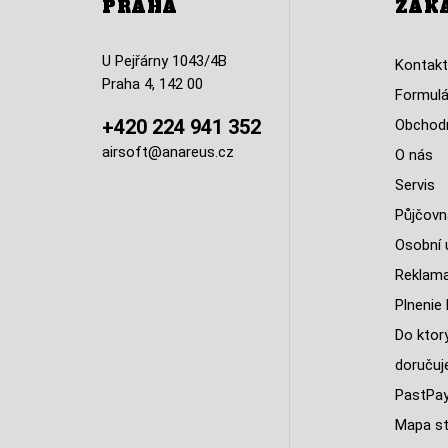
PRAHA
ZÁK
U Pejřárny 1043/4B
Kontakt
Praha 4, 142 00
Formulá
+420 224 941 352
Obchodn
airsoft@anareus.cz
O nás
Servis
Půjčovn
Osobní 
Reklam
Plnenie 
Do ktorý
doruču
PastPa
Mapa st