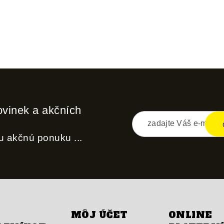
ovinek a akčních
nu akčnú ponuku ...
MÔJ ÚČET
ONLINE