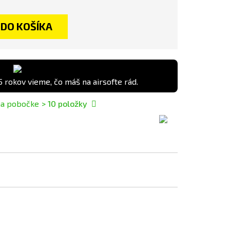
DO KOŠÍKA
5 rokov vieme, čo máš na airsofte rád.
na pobočke
> 10
položky