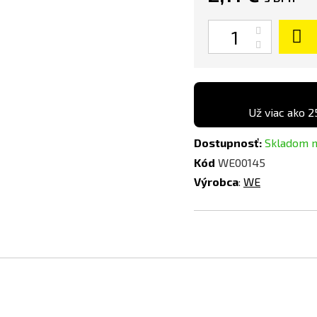
Množstvo
Už viac ako 2
Dostupnosť:
Skladom 
Kód
WE00145
Výrobca
:
WE