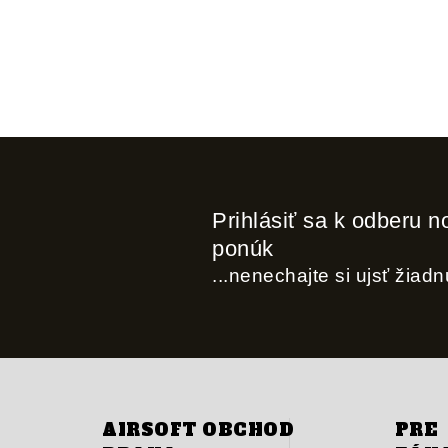
Prihlásiť sa k odberu n
ponúk
...nenechajte si ujsť žiad
AIRSOFT OBCHOD
PRE