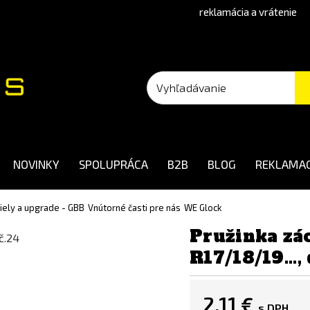
reklamácia a vrátenie
NOVINKY
SPOLUPRÁCA
B2B
BLOG
REKLAMAC
diely a upgrade - GBB
Vnútorné časti pre nás
WE Glock
Pružinka z
R17/18/19..., 
2,11 €
s DPH