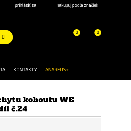
prihlásiť sa
nakupuj podľa značiek
Porovnanie
Košík
(prázdny)
0
0
produktov
IA
KONTAKTY
ANAREUS+
áchytu kohoutu WE
díl č.24