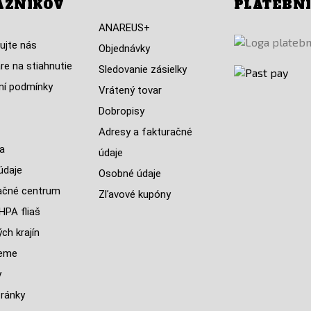
AZNÍKOV
PLATEBN
ANAREUS+
ujte nás
Objednávky
re na stiahnutie
Sledovanie zásielky
í podmínky
Vrátený tovar
Dobropisy
Adresy a fakturačné
a
údaje
údaje
Osobné údaje
ačné centrum
Zľavové kupóny
HPA fliaš
ch krajín
jeme
y
ránky