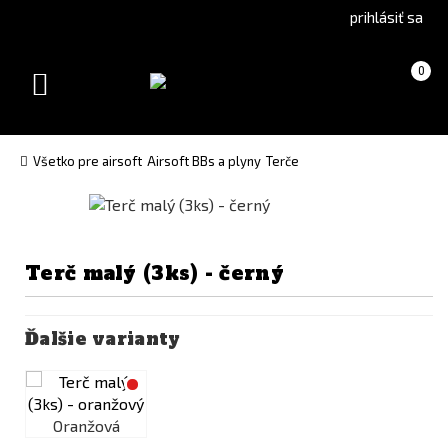
Go
Go
prihlásiť sa
to
to
Čeština
English
Košík
(prázdny)
0
(Czech)
version
Toggle
version
navigation
Všetko pre airsoft
Airsoft BBs a plyny
Terče
Terč malý (3ks) - černý
Ďalšie varianty
Oranžová