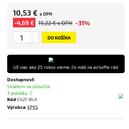
10,53 €
s DPH
-31%
-4,69 €
15,22 €
s DPH
Množstvo
DO KOŠÍKA
Už viac ako 25 rokov vieme, čo máš na airsofte rád.
Dostupnosť:
Skladom na pobočke
3
položky
Kód
E421-BLK
Výrobca
:
EPES