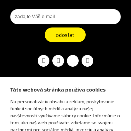
odoslať
Facebook
Youtube
Vimeo
Instagram
Táto webová stránka používa cookies
AIRSOFT OBCHOD PRAHA
Na personalizáciu obsahu a reklám, poskytovanie
funkcií sociálnych médií a analýzu našej
PRE ZÁKAZNÍKOV
návštevnosti využívame súbory cookie. Informácie o
tom, ako náš web používate, zdieľame so svojimi
MÔJ ÚČET
partnermi pre sociálne médiá, inzerciu a analýzy.