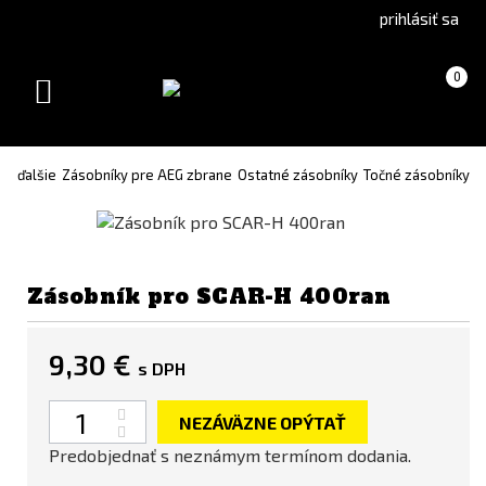
Go
Go
prihlásiť sa
to
to
Čeština
English
Košík
(prázdny)
0
(Czech)
version
Toggle
version
navigation
 a ďalšie
Zásobníky pre AEG zbrane
Ostatné zásobníky
Točné zásobníky
Zásobník pro SCAR-H 400ran
9,30 €
s DPH
Množstvo
NEZÁVÄZNE OPÝTAŤ
Predobjednať s neznámym termínom dodania.