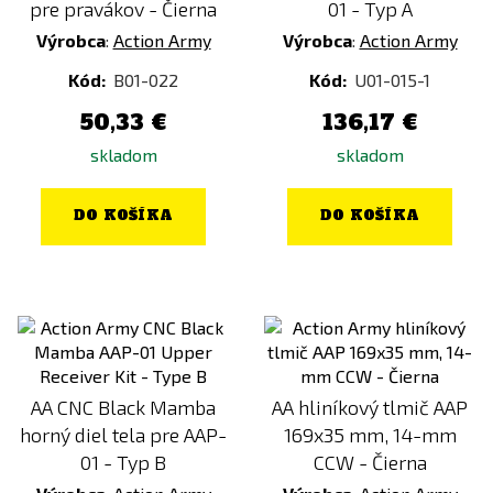
pre pravákov - Čierna
01 - Typ A
Výrobca
:
Action Army
Výrobca
:
Action Army
Kód:
B01-022
Kód:
U01-015-1
50,33 €
136,17 €
skladom
skladom
DO KOŠÍKA
DO KOŠÍKA
AA CNC Black Mamba
AA hliníkový tlmič AAP
horný diel tela pre AAP-
169x35 mm, 14-mm
01 - Typ B
CCW - Čierna