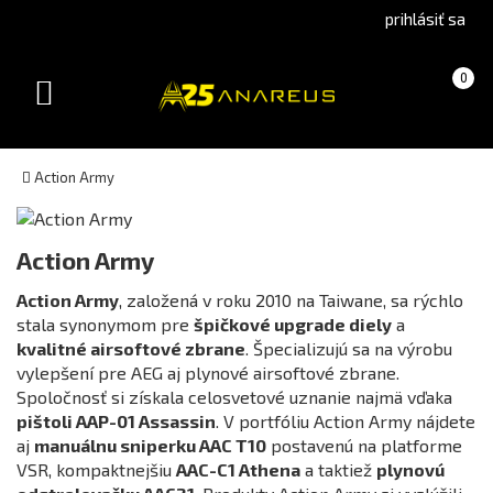
Go
Go
prihlásiť sa
to
to
Čeština
English
Košík
(prázdny)
0
(Czech)
version
Toggle
version
navigation
Action Army
Action Army
Action Army
, založená v roku 2010 na Taiwane, sa rýchlo
stala synonymom pre
špičkové upgrade diely
a
kvalitné airsoftové zbrane
. Špecializujú sa na výrobu
vylepšení pre AEG aj plynové airsoftové zbrane.
Spoločnosť si získala celosvetové uznanie najmä vďaka
pištoli AAP-01 Assassin
. V portfóliu Action Army nájdete
aj
manuálnu sniperku AAC T10
postavenú na platforme
VSR, kompaktnejšiu
AAC-C1 Athena
a taktiež
plynovú