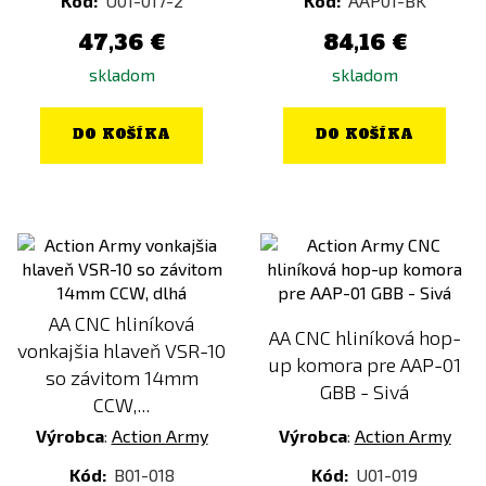
Kód:
U01-017-2
Kód:
AAP01-BK
47,36 €
84,16 €
skladom
skladom
DO KOŠÍKA
DO KOŠÍKA
AA CNC hliníková
AA CNC hliníková hop-
vonkajšia hlaveň VSR-10
up komora pre AAP-01
so závitom 14mm
GBB - Sivá
CCW,...
Výrobca
:
Action Army
Výrobca
:
Action Army
Kód:
B01-018
Kód:
U01-019