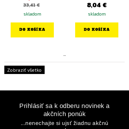
8,04 €
33,41 €
skladom
skladom
DO KOŠÍKA
DO KOŠÍKA
...
Zobraziť všetko
Prihlásiť sa k odberu novinek a
akčních ponúk
...nenechajte si ujsť žiadnu akčnú