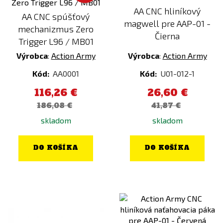
AA CNC hliníkový
AA CNC spúšťový
magwell pre AAP-01 -
mechanizmus Zero
Čierna
Trigger L96 / MB01
Výrobca
:
Action Army
Výrobca
:
Action Army
Kód:
AA0001
Kód:
U01-012-1
116,26 €
26,60 €
186,08 €
41,87 €
skladom
skladom
DO KOŠÍKA
DO KOŠÍKA