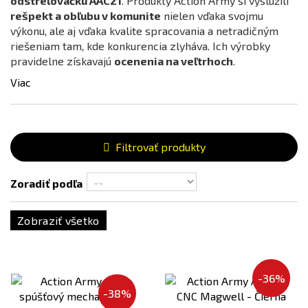
odstrelovačku AAC21
. Produkty Action Army si vyslúžili
rešpekt a obľubu v komunite
nielen vďaka svojmu
výkonu, ale aj vďaka kvalite spracovania a netradičným
riešeniam tam, kde konkurencia zlyháva. Ich výrobky
pravidelne získavajú
ocenenia na veľtrhoch
.
Viac
Filtrovať produkty
Zoradiť podľa
Zobraziť všetko
-36%
-38%