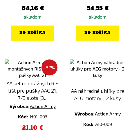
84,16 €
54,55 €
skladom
skladom
DO KOŠÍKA
DO KOŠÍKA
-37%
AA set montážnych RIS
líšt pre pušky AAC 21,
AA náhradné uhlíky pre
7/3 slots (3...
AEG motory - 2 kusy
Výrobca
:
Action Army
Výrobca
:
Action Army
Kód:
H01-003
Kód:
A10-009
21,10 €