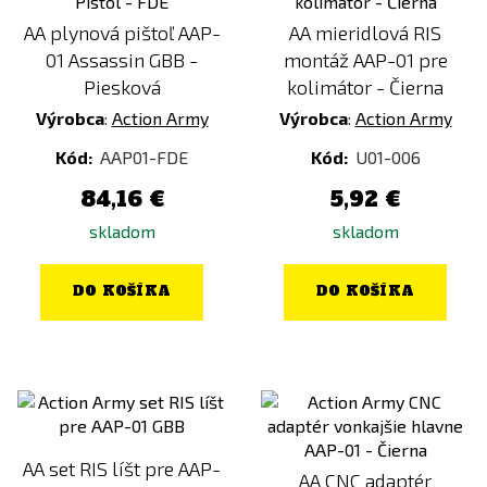
AA plynová pištoľ AAP-
AA mieridlová RIS
01 Assassin GBB -
montáž AAP-01 pre
Piesková
kolimátor - Čierna
Výrobca
:
Action Army
Výrobca
:
Action Army
Kód:
AAP01-FDE
Kód:
U01-006
84,16 €
5,92 €
skladom
skladom
DO KOŠÍKA
DO KOŠÍKA
AA set RIS líšt pre AAP-
AA CNC adaptér