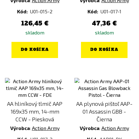
Výrobca
:
Action Army
Výrobca
:
Action Army
Kód:
U01-015-2
Kód:
U01-017-1
126,45 €
47,36 €
skladom
skladom
DO KOŠÍKA
DO KOŠÍKA
AA hliníkový tlmič AAP
AA plynová pištoľ AAP-
169x35 mm, 14-mm
01 Assassin GBB -
CCW - Piesková
Čierna
Výrobca
:
Action Army
Výrobca
:
Action Army