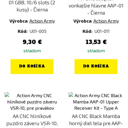
01 GBB, 10/6 slots (2
vonkajšie hlavne AAP-01
kusy) - Čierna
- Čierna
Výrobca
:
Action Army
Výrobca
:
Action Army
Kód:
U01-005
Kód:
U01-011
9,30 €
13,53 €
skladom
skladom
DO KOŠÍKA
DO KOŠÍKA
AA CNC hliníkové
AA CNC Black Mamba
puzdro záveru VSR-10,
horný diel tela pre AAP-