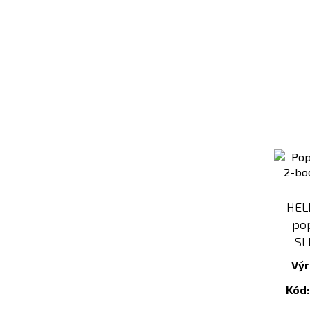
HEL
po
SL
Výr
Kód