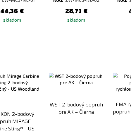
44,36 €
28,71 €
skladom
skladom
Pridať
Pridať
k
k
porovnaniu
porovnaniu
FMA r
WST 2-bodový popruh
popruh 
pre AK – Čierna
IKON 2-bodový
pruh MIRAGE
ine Sling® - US