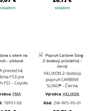
5,07 €
28,71 €
skladom
skladom
Pridať
Pridať
k
k
porovnaniu
porovnaniu
 prevlečná
HELIKON 2-bodový
bína FS3 pre
popruh CARBINE
h FS1 - Coyote
SLING® - Čierna
robca
:
FMA
Výrobca
:
HELIKON
d:
TB1117-DE
Kód:
ZW-RFS-PO-01