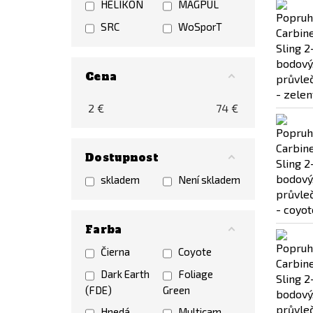
HELIKON
MAGPUL
SRC
WoSporT
Cena
2
€
74
€
Dostupnost
skladem
Není skladem
Farba
Čierna
Coyote
Dark Earth
Foliage
(FDE)
Green
Hnedá
Multicam