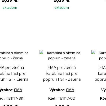
5,07 €
5,07 €
skladom
skladom
Pridať
Pridať
k
k
porovnaniu
porovnaniu
A prevlečná
FMA prevlečná
FMA
abína FS3 pre
karabína FS3 pre
kara
uh FS1 - Čierna
popruh FS1 - Zelená
popru
ýrobca
:
FMA
Výrobca
:
FMA
Vý
ód:
TB1117-BK
Kód:
TB1117-OD
Kó