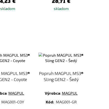
4,23 €
28,71 €
skladom
skladom
Pridať
Pridať
k
k
porovnaniu
porovnaniu
h MAGPUL MS3®
Popruh MAGPUL MS3®
 GEN2 - Coyote
Sling GEN2 - Šedý
obca
:
MAGPUL
Výrobca
:
MAGPUL
:
MAG001-COY
Kód:
MAG001-GR