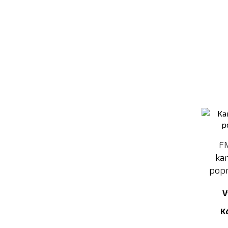
FM
kar
popr
V
K