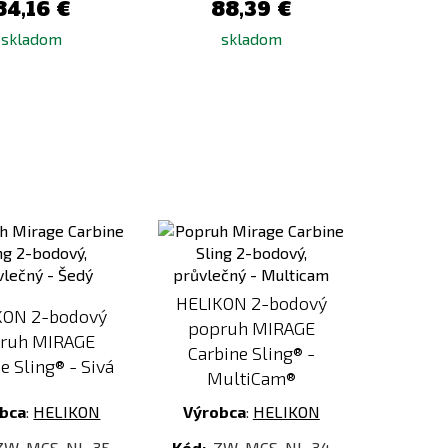
84,16 €
88,39 €
skladom
skladom
Pridať
Pridať
k
k
porovnaniu
porovnaniu
HELIKON 2-bodový
KON 2-bodový
popruh MIRAGE
ruh MIRAGE
Carbine Sling® -
e Sling® - Sivá
MultiCam®
bca
:
HELIKON
Výrobca
:
HELIKON
ZW-MCS-NL-35
Kód:
ZW-MCS-NL-34