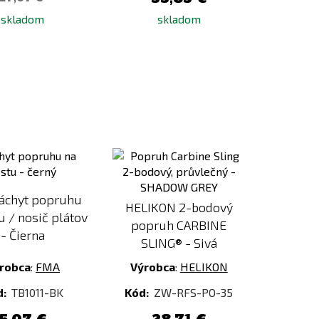
skladom
skladom
Pridať
Pridať
k
k
porovnaniu
porovnaniu
áchyt popruhu
HELIKON 2-bodový
u / nosič plátov
popruh CARBINE
- Čierna
SLING® - Sivá
robca
:
FMA
Výrobca
:
HELIKON
d:
TB1011-BK
Kód:
ZW-RFS-PO-35