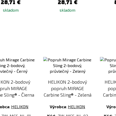
28,71 €
28,71 €
skladom
skladom
Pridať
Pridať
k
k
porovnaniu
porovnaniu
IKON 2-bodový
HELIKON 2-bodový
HELI
pruh MIRAGE
popruh MIRAGE
pop
e Sling® - Čierna
Carbine Sling® - Zelená
Carbin
obca
:
HELIKON
Výrobca
:
HELIKON
Výro
:
ZW-MCS-NL-01
Kód:
ZW-MCS-NL-02
Kód: