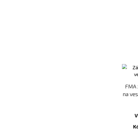
FMA 
na ves
V
K