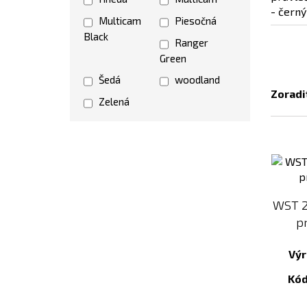
Multicam
Piesočná
Black
Ranger
Green
Šedá
woodland
Zoradi
Zelená
WST 2
p
Výr
Kód