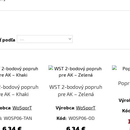
ť podľa
Pridať
Pridať
k
k
porovnaniu
porovnaniu
Popr
-bodový popruh
WST 2-bodový popruh
re AK – Khaki
pre AK – Zelená
Výro
obca
:
WoSporT
Výrobca
:
WoSporT
Kó
:
WOSP06-TAN
Kód:
WOSP06-OD
6,34 €
6,34 €