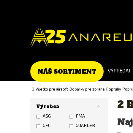
Go
Go
to
to
Čeština
English
(Czech)
version
version
VÝPREDAJ
NÁŠ SORTIMENT
Všetko pre airsoft
Doplňky pre zbrane
Popruhy
Popru
2 
Výrobca
ASG
FMA
Naj
GFC
GUARDER