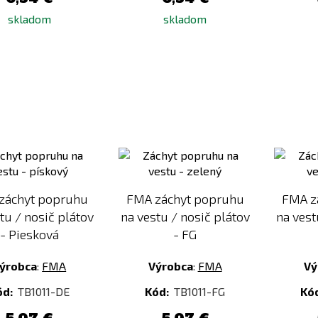
skladom
skladom
Pridať
Pridať
k
k
porovnaniu
porovnaniu
záchyt popruhu
FMA záchyt popruhu
FMA z
tu / nosič plátov
na vestu / nosič plátov
na vest
- Piesková
- FG
ýrobca
:
FMA
Výrobca
:
FMA
Vý
ód:
TB1011-DE
Kód:
TB1011-FG
Kó