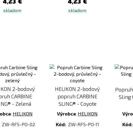
4,23 €
4,23 €
skladom
skladom
Pridať
Pridať
k
k
porovnaniu
porovnaniu
IKON 2-bodový
HELIKON 2-bodový
Popru
pruh CARBINE
popruh CARBINE
Sling
ING® - Zelená
SLING® - Coyote
obca
:
HELIKON
Výrobca
:
HELIKON
Výr
:
ZW-RFS-PO-02
Kód:
ZW-RFS-PO-11
Kód