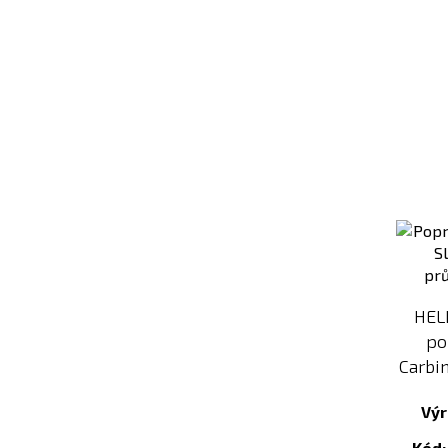
HEL
po
Carbin
Výr
Kód