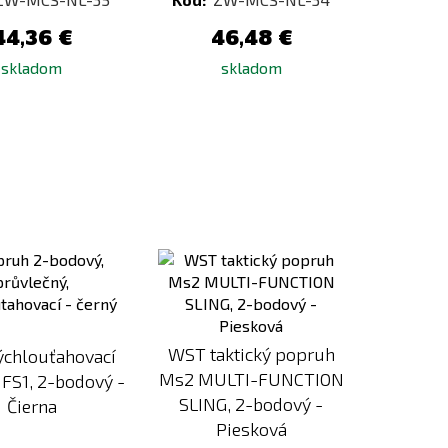
44,36 €
46,48 €
skladom
skladom
Pridať
Pridať
k
k
porovnaniu
porovnaniu
WST taktický popruh
ýchlouťahovací
Ms2 MULTI-FUNCTION
FS1, 2-bodový -
SLING, 2-bodový -
Čierna
Piesková