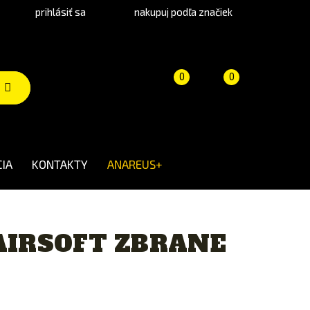
prihlásiť sa
nakupuj podľa značiek
Porovnanie
Košík
(prázdny)
0
0
produktov
IA
KONTAKTY
ANAREUS+
AIRSOFT ZBRANE