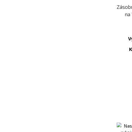
Zásobn
na 
V
K