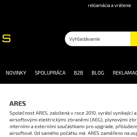
reklamácia a vrátenie
NOVINKY
SPOLUPRÁCA
B2B
BLOG
REKLAMAC
ARES
Společnost ARES, založená v roce 2010, vyrábí vynikající 
airsoftovými elektrickými zbraněmi (AEG), plynovými zb
interními a externími součástkami pro upgrade, příslušen
airsoftové. Od samého počátku má ARES zaměřeno na uspo