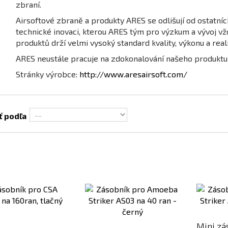
zbraní.
Airsoftové zbraně a produkty ARES se odlišují od ostatní
technické inovaci, kterou ARES tým pro výzkum a vývoj vžd
produktů drží velmi vysoký standard kvality, výkonu a real
ARES neustále pracuje na zdokonalování našeho produktu v
Stránky výrobce:
http://www.aresairsoft.com/
ť podľa
Pridať
Pridať
k
k
porovnaniu
porovnaniu
Mini zá