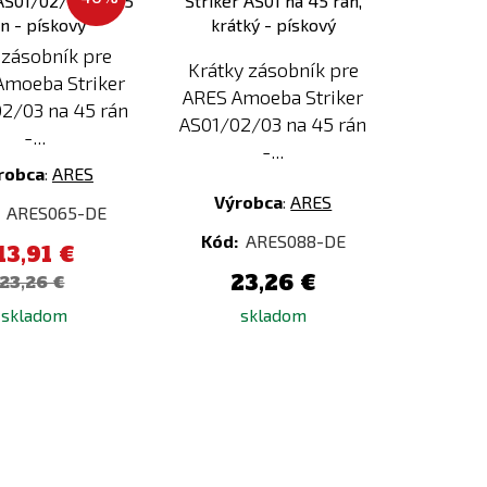
porovnaniu
porovnaniu
 zásobník pre
Krátky zásobník pre
Amoeba Striker
ARES Amoeba Striker
2/03 na 45 rán
AS01/02/03 na 45 rán
-...
-...
robca
:
ARES
Výrobca
:
ARES
:
ARES065-DE
Kód:
ARES088-DE
13,91 €
23,26 €
23,26 €
skladom
skladom