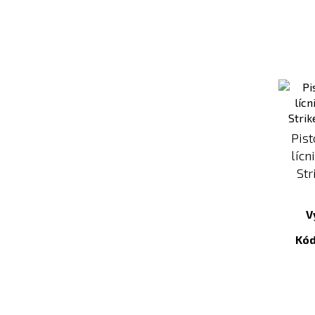
Pist
lícn
Str
V
Kód