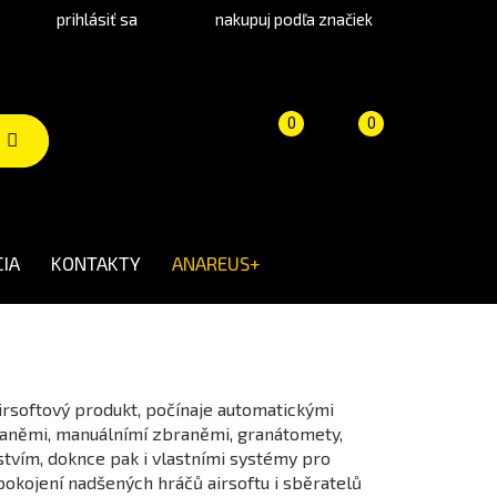
prihlásiť sa
nakupuj podľa značiek
Porovnanie
Košík
(prázdny)
0
0
produktov
IA
KONTAKTY
ANAREUS+
airsoftový produkt, počínaje automatickými
raněmi, manuálnímí zbraněmi, granátomety,
stvím, doknce pak i vlastními systémy pro
kojení nadšených hráčů airsoftu i sběratelů