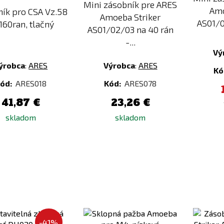
Mini zásobník pre ARES
Amo
ík pro CSA Vz.58
Amoeba Striker
AS01/0
160ran, tlačný
AS01/02/03 na 40 rán
-...
Vý
ýrobca
:
ARES
Výrobca
:
ARES
Kó
ód:
ARES018
Kód:
ARES078
41,87 €
23,26 €
skladom
skladom
Pridať
Pridať
k
k
-41%