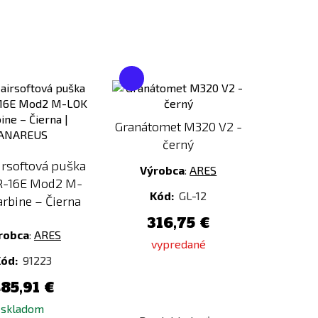
Pridať
Pridať
k
k
porovnaniu
porovnaniu
Granátomet M320 V2 -
černý
irsoftová puška
Výrobca
:
ARES
R-16E Mod2 M-
Kód:
GL-12
rbine – Čierna
316,75 €
robca
:
ARES
vypredané
Kód:
91223
85,91 €
skladom