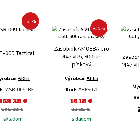
-31%
Pridať
Pridať
-35%
k
k
porovnaniu
porovnaniu
Zásobník AMOEBA pro
-009 Tactical
M4/M16, 300ran,
Zásobn
pískový
M4/M16
ýrobca
:
ARES
Výrobca
:
ARES
Vý
d:
MSR-009-BK
Kód:
ARES071
Kó
469,38 €
15,18 €
676,22 €
23,26 €
skladom
skladom