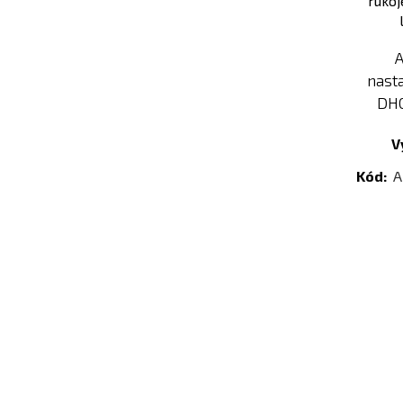
nast
DH0
V
Kód:
A