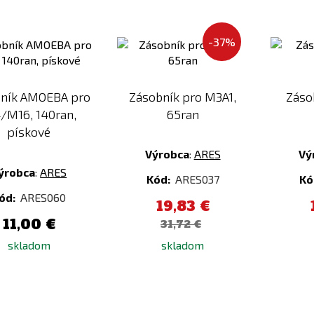
Pridať
Pridať
-37%
k
k
porovnaniu
porovnaniu
Zásobník pro M3A1,
Záso
ník AMOEBA pro
65ran
/M16, 140ran,
pískové
Výrobca
:
ARES
Vý
ýrobca
:
ARES
Kód:
ARES037
Kó
ód:
ARES060
19,83 €
11,00 €
31,72 €
skladom
skladom