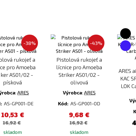
Pridať
Pridať
k
k
-38%
-43%
porovnaniu
porovnaniu
olová rukojeť a
Pistolová rukojeť a
ice pro Amoeba
lícnice pro Amoeba
ARES a
iker AS01/02 -
Striker AS01/02 -
KAC S
písková
olivová
LOK Ca
ýrobca
:
ARES
Výrobca
:
ARES
Vý
:
AS-GP001-DE
Kód:
AS-GP001-OD
10,53 €
9,68 €
4
16,92 €
16,92 €
skladom
skladom