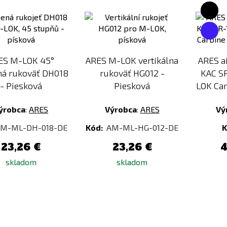
Pridať
Pridať
k
k
porovnaniu
porovnaniu
ES M-LOK 45°
ARES M-LOK vertikálna
ARES a
ná rukoväť DH018
rukoväť HG012 -
KAC S
- Piesková
Piesková
LOK Car
ýrobca
:
ARES
Výrobca
:
ARES
Vý
M-ML-DH-018-DE
Kód:
AM-ML-HG-012-DE
K
23,26 €
23,26 €
4
skladom
skladom