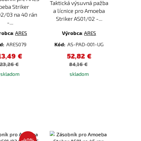
Taktická výsuvná pažba
eba Striker
a lícnice pro Amoeba
2/03 na 40 rán
Striker AS01/02 -...
-...
robca
:
ARES
Výrobca
:
ARES
d:
ARES079
Kód:
AS-PAD-001-UG
13,49 €
52,82 €
23,26 €
84,16 €
skladom
skladom
Pridať
Pridať
k
k
-40%