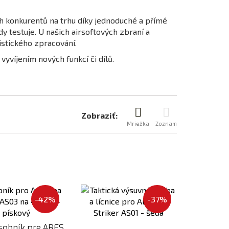
ch konkurentů na trhu díky jednoduché a přímé
y testuje. U našich airsoftových zbraní a
istického zpracování.
yvíjením nových funkcí či dílů.
Zobraziť:
Mriežka
Zoznam
Pridať
Pridať
k
k
-42%
-37%
porovnaniu
porovnaniu
sobník pre ARES