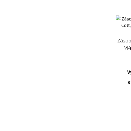
Zásob
M4
V
K