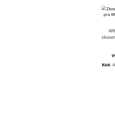
AR
skose
V
Kód:
A