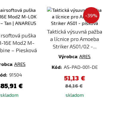
Pridať
Pridať
k
k
-39%
porovnaniu
porovnaniu
Taktická výsuvná pažba
irsoftová puška
a lícnice pro Amoeba
R-16E Mod2 M-
Striker AS01/02 -...
bine – Piesková
Výrobca
:
ARES
robca
:
ARES
Kód:
AS-PAD-001-DE
ód:
91504
51,13 €
85,91 €
84,16 €
skladom
skladom