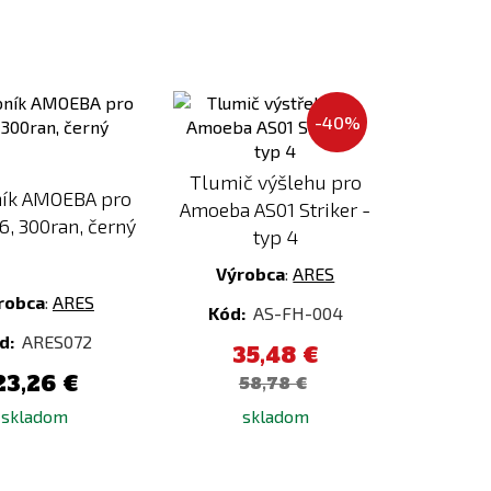
Pridať
Pridať
k
k
-40%
porovnaniu
porovnaniu
Tlumič výšlehu pro
ík AMOEBA pro
Amoeba AS01 Striker -
, 300ran, černý
typ 4
Výrobca
:
ARES
robca
:
ARES
Kód:
AS-FH-004
d:
ARES072
35,48 €
23,26 €
58,78 €
skladom
skladom