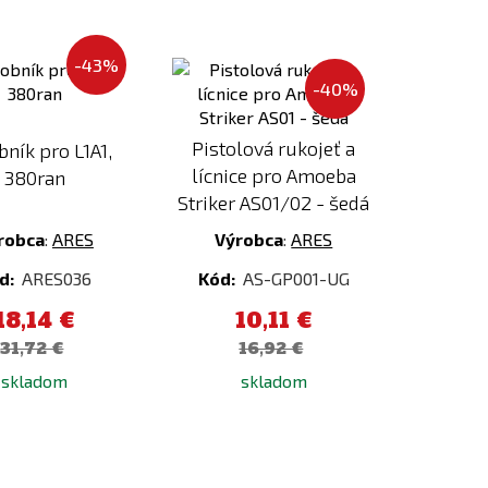
Pridať
Pridať
-43%
k
k
-40%
porovnaniu
porovnaniu
Pistolová rukojeť a
bník pro L1A1,
lícnice pro Amoeba
380ran
Striker AS01/02 - šedá
robca
:
ARES
Výrobca
:
ARES
d:
ARES036
Kód:
AS-GP001-UG
18,14 €
10,11 €
31,72 €
16,92 €
skladom
skladom