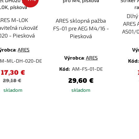
porovnaniu
porovnaniu
Dlhý
ARES M-LOK
ARES sklopná pažba
ARES 
aviteľná rukoväť
FS-01 pre AEG M4/16 -
AS01/0
20 - Piesková
Piesková
ýrobca
:
ARES
Vý
Výrobca
:
ARES
M-ML-DH-020-DE
Kód
Kód:
AM-FS-01-DE
17,30 €
29,60 €
29,18 €
skladom
skladom