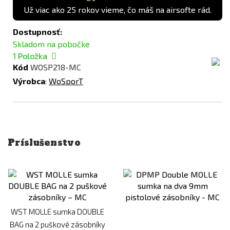
Už viac ako 25 rokov vieme, čo máš na airsofte rád.
Dostupnosť:
Skladom na pobočke
1
Položka
Kód
WOSP218-MC
Výrobca
:
WoSporT
Príslušenstvo
WST MOLLE sumka DOUBLE
BAG na 2 puškové zásobníky