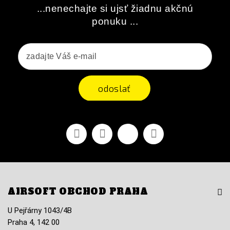
...nenechajte si ujsť žiadnu akčnú
ponuku ...
odoslať
Facebook
Youtube
Vimeo
Instagram
AIRSOFT OBCHOD PRAHA
U Pejřárny 1043/4B
Praha 4, 142 00