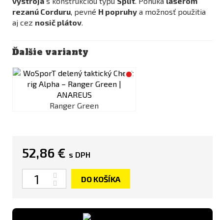
výstroja
s konštrukciou typu
Split
. Ponúka
laserom
rezanú Corduru
, pevné
H popruhy
a možnosť použitia
aj cez
nosič plátov
.
Ďalšie varianty
Ranger Green
52,86 €
s DPH
Množstvo
DO KOŠÍKA