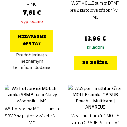
WST MOLLE sumka DPMP
– MC
pre 2 pištoľové zásobníky –
7,61 €
MC
vypredané
NEZÁVÄZNE
13,96 €
OPÝTAŤ
skladom
Predobjednať s
neznámym
DO KOŠÍKA
termínom dodania
WST otvorená MOLLE sumka
WST multifunkčná MOLLE
SRMP na puškový zásobník –
sumka GP SUB Pouch – MC
MC