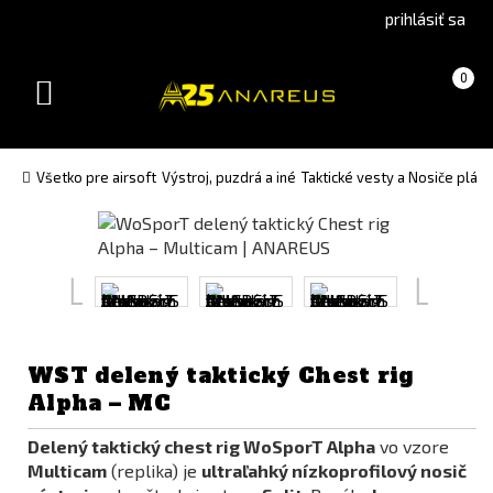
Go
Go
prihlásiť sa
to
to
Čeština
English
Košík
(prázdny)
0
(Czech)
version
Toggle
version
navigation
Všetko pre airsoft
Výstroj, puzdrá a iné
Taktické vesty a Nosiče pláto
WST delený taktický Chest rig
Alpha – MC
Delený taktický chest rig WoSporT Alpha
vo vzore
Multicam
(replika) je
ultraľahký nízkoprofilový nosič