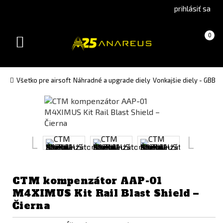
Go
Go
prihlásiť sa
to
to
Čeština
English
Košík
(prázdny)
0
(Czech)
version
Toggle
version
navigation
Všetko pre airsoft
Náhradné a upgrade diely
Vonkajšie diely - GBB
V
CTM kompenzátor AAP-01
M4XIMUS Kit Rail Blast Shield –
Čierna