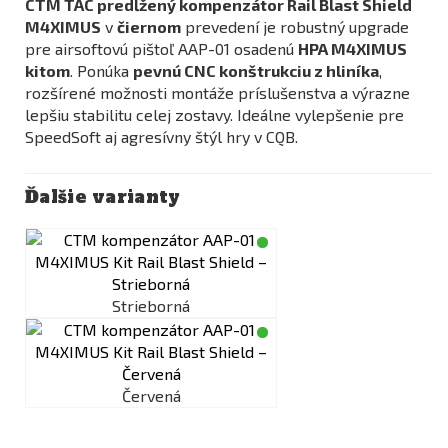
CTM TAC predĺžený kompenzátor Rail Blast Shield
M4XIMUS
v
čiernom
prevedení je robustný upgrade
pre airsoftovú pištoľ AAP-01 osadenú
HPA M4XIMUS
kitom
. Ponúka
pevnú CNC konštrukciu z hliníka
,
rozšírené možnosti montáže príslušenstva a výrazne
lepšiu stabilitu celej zostavy. Ideálne vylepšenie pre
SpeedSoft aj agresívny štýl hry v CQB.
Ďalšie varianty
Strieborná
Červená