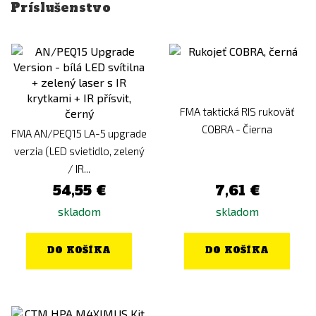
Príslušenstvo
FMA taktická RIS rukoväť
COBRA - Čierna
FMA AN/PEQ15 LA-5 upgrade
verzia (LED svietidlo, zelený
/ IR...
54,55 €
7,61 €
skladom
skladom
DO KOŠÍKA
DO KOŠÍKA