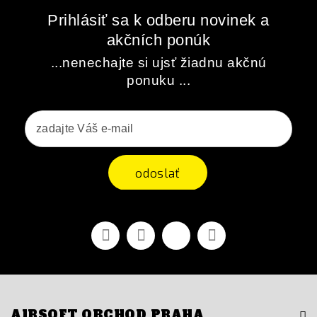
Prihlásiť sa k odberu novinek a
akčních ponúk
...nenechajte si ujsť žiadnu akčnú
ponuku ...
odoslať
Facebook
Youtube
Vimeo
Instagram
AIRSOFT OBCHOD PRAHA