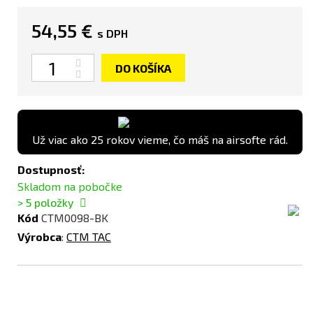
54,55 €
s DPH
Množstvo
DO KOŠÍKA
Už viac ako 25 rokov vieme, čo máš na airsofte rád.
Dostupnosť:
Skladom na pobočke
> 5
položky
Kód
CTM0098-BK
Výrobca
:
CTM TAC