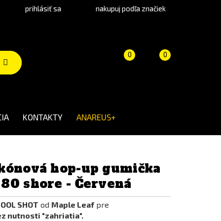
prihlásiť sa
nakupuj podľa značiek
Porovnanie
Košík
(prázdny)
0
0
produktov
IA
KONTAKTY
ANAREUS+
kónová hop-up gumička
80 shore - Červená
COOL SHOT
od
Maple Leaf
pre
z nutnosti "zahriatia".