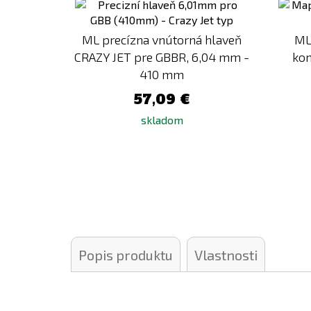
k
porovnaniu
ML precízna vnútorná hlaveň
ML
CRAZY JET pre GBBR, 6,04 mm -
ko
410 mm
57,09 €
skladom
Popis produktu
Vlastnosti