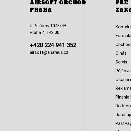
AIRSOFT OBCHOD
PRE
PRAHA
ZÁK
U Pejřárny 1043/4B
Kontakt
Praha 4, 142 00
Formulá
+420 224 941 352
Obchodn
airsoft@anareus.cz
O nás
Servis
Půjčovn
Osobní 
Reklam
Plnenie 
Do ktorý
doruču
PastPa