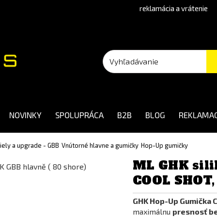
reklamácia a vrátenie
NOVINKY
SPOLUPRÁCA
B2B
BLOG
REKLAMAC
diely a upgrade - GBB
Vnútorné hlavne a gumičky
Hop-Up gumičky
ML GHK sili
COOL SHOT, 
GHK Hop-Up Gumička 
maximálnu
presnosť be