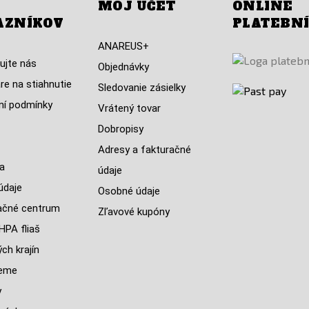
MÔJ ÚČET
ONLINE
AZNÍKOV
PLATEBN
ANAREUS+
ujte nás
Objednávky
re na stiahnutie
Sledovanie zásielky
í podmínky
Vrátený tovar
Dobropisy
Adresy a fakturačné
a
údaje
údaje
Osobné údaje
ačné centrum
Zľavové kupóny
HPA fliaš
ch krajín
jeme
y