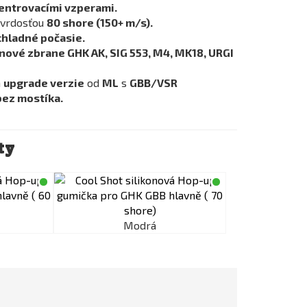
centrovacími vzperami.
tvrdosťou
80 shore (150+ m/s).
chladné počasie.
ynové zbrane GHK AK, SIG 553, M4, MK18, URGI
a
upgrade verzie
od
ML
s
GBB/VSR
bez mostíka.
ty
Modrá