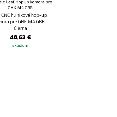
k
porovnaniu
 CNC hliníková hop-up
mora pre GHK M4 GBB -
Čierna
48,63 €
skladom