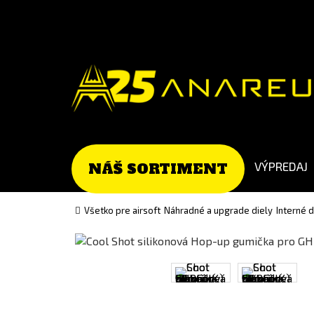
Go
Go
to
to
Čeština
English
(Czech)
version
version
VÝPREDAJ
NÁŠ SORTIMENT
Všetko pre airsoft
Náhradné a upgrade diely
Interné 