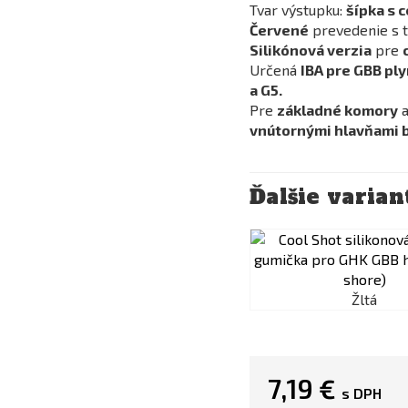
Tvar výstupku:
šípka s 
Červené
prevedenie s 
Silikónová verzia
pre
Určená
IBA pre GBB pl
a G5.
Pre
základné komory
vnútornými hlavňami 
Ďalšie varian
Žltá
7,19 €
s DPH