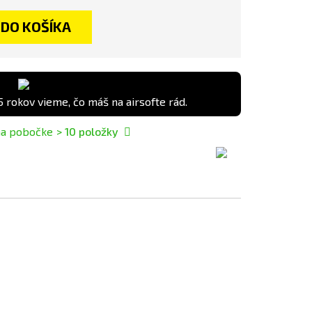
DO KOŠÍKA
5 rokov vieme, čo máš na airsofte rád.
na pobočke
> 10
položky