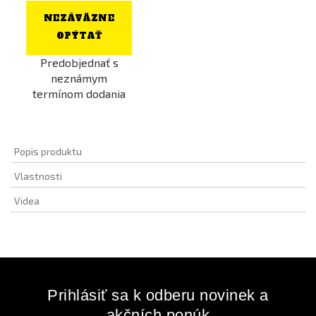
NEZÁVÄZNE
OPÝTAŤ
Predobjednať s
neznámym
termínom dodania
Popis produktu
Vlastnosti
Videa
Prihlásiť sa k odberu novinek a
akčních ponúk