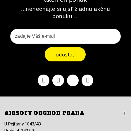
...nenechajte si ujsť žiadnu akčnú
ponuku ...
odoslať
Facebook
Youtube
Vimeo
Instagram
AIRSOFT OBCHOD PRAHA
U Pejřárny 1043/4B
Praha 4, 142 00