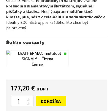
situácie. Ponúka
19 praktických nástrojov
vrátane
kresadla s diamantovým škrtátkom, signálnej
píšťalky a kladiva
. Nechýbajú ani
multifunkčné
kliešte, píla, nôž z ocele 420HC a sada skrutkovačov
.
Ideálny EDC nástroj pre každého, kto chce byť
pripravený.
Ďalšie varianty
Čierna
177,20 €
s DPH
Množstvo
DO KOŠÍKA