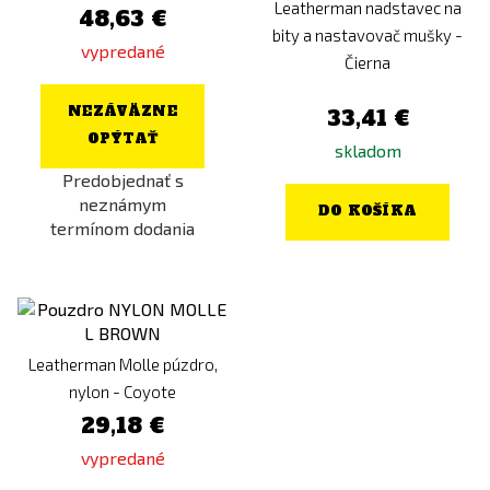
Leatherman nadstavec na
48,63 €
bity a nastavovač mušky -
vypredané
Čierna
NEZÁVÄZNE
33,41 €
OPÝTAŤ
skladom
Predobjednať s
neznámym
DO KOŠÍKA
termínom dodania
Leatherman Molle púzdro,
nylon - Coyote
29,18 €
vypredané