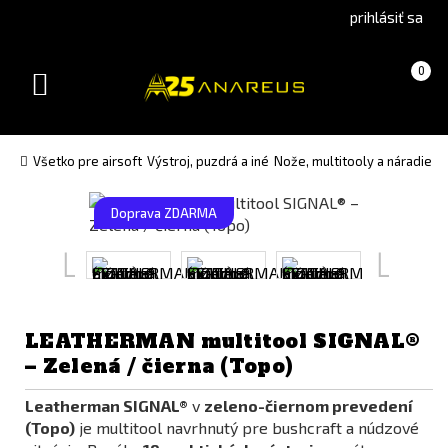
Go
Go
prihlásiť sa
to
to
Čeština
English
Košík
(prázdny)
0
(Czech)
version
Toggle
version
navigation
Všetko pre airsoft
Výstroj, puzdrá a iné
Nože, multitooly a náradie
M
Doprava ZDARMA
LEATHERMAN multitool SIGNAL®
– Zelená / čierna (Topo)
Leatherman SIGNAL®
v
zeleno-čiernom prevedení
(Topo)
je multitool navrhnutý pre bushcraft a núdzové