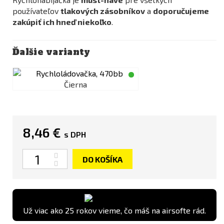
používateľov
tlakových zásobníkov
a
doporučujeme
zakúpiť ich hneď niekoľko
.
Ďalšie varianty
Čierna
8,46 €
s DPH
Množstvo
DO KOŠÍKA
Už viac ako 25 rokov vieme, čo máš na airsofte rád.