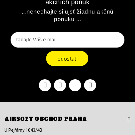
akčních ponúk
...nenechajte si ujsť žiadnu akčnú
ponuku ...
odoslať
Facebook
Youtube
Vimeo
Instagram
AIRSOFT OBCHOD PRAHA
U Pejřárny 1043/4B