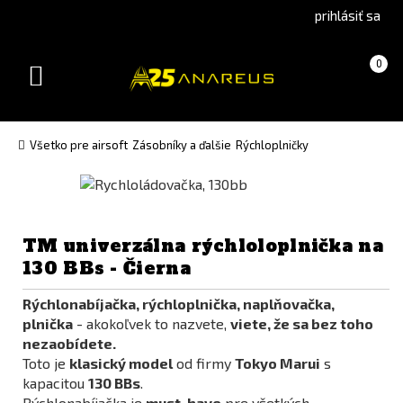
Go
Go
prihlásiť sa
to
to
Čeština
English
Košík
(prázdny)
0
(Czech)
version
Toggle
version
navigation
Všetko pre airsoft
Zásobníky a ďalšie
Rýchloplničky
TM univerzálna rýchloloplnička na
130 BBs - Čierna
Rýchlonabíjačka, rýchloplnička, naplňovačka,
plnička
- akokoľvek to nazvete,
viete, že sa bez toho
nezaobídete.
Toto je
klasický model
od firmy
Tokyo Marui
s
kapacitou
130 BBs
.
Rýchlonabíjačka je
must-have
pre všetkých