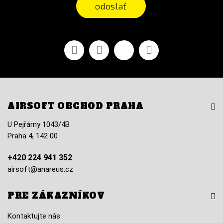
odoslať
Facebook
Youtube
Vimeo
Instagram
AIRSOFT OBCHOD PRAHA
U Pejřárny 1043/4B
Praha 4, 142 00
+420 224 941 352
airsoft@anareus.cz
PRE ZÁKAZNÍKOV
Kontaktujte nás