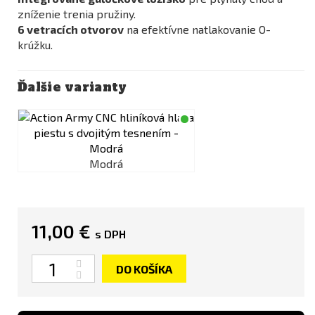
zníženie trenia pružiny.
6 vetracích otvorov
na efektívne natlakovanie O-
krúžku.
Ďalšie varianty
Modrá
11,00 €
s DPH
Množstvo
DO KOŠÍKA