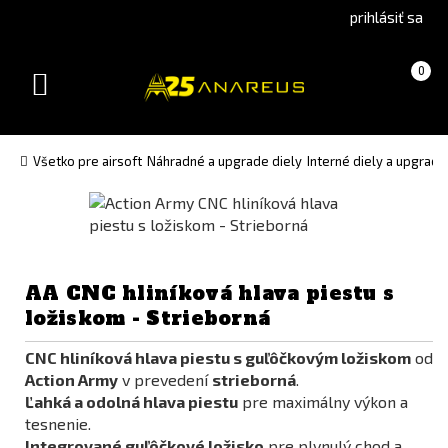
Go
Go
prihlásiť sa
to
to
Čeština
English
Košík
(prázdny)
0
(Czech)
version
Toggle
version
navigation
Všetko pre airsoft
Náhradné a upgrade diely
Interné diely a upgrade
AA CNC hliníková hlava piestu s
ložiskom - Strieborná
CNC hliníková hlava piestu s guľôčkovým ložiskom
od
Action Army
v prevedení
strieborná
.
Ľahká a odolná hlava piestu
pre maximálny výkon a
tesnenie.
Integrované guľôčkové ložisko
pre plynulý chod a