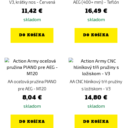
V3, krátky nos - Červená
AEG (400+ mm) - Teflón
11,42 €
16,49 €
skladom
skladom
DO KOŠÍKA
DO KOŠÍKA
AA oceľová pružina PIANO
AA CNC hliníkový tŕň pružiny
pre AEG - M120
s ložiskom - V3
8,04 €
14,80 €
skladom
skladom
DO KOŠÍKA
DO KOŠÍKA