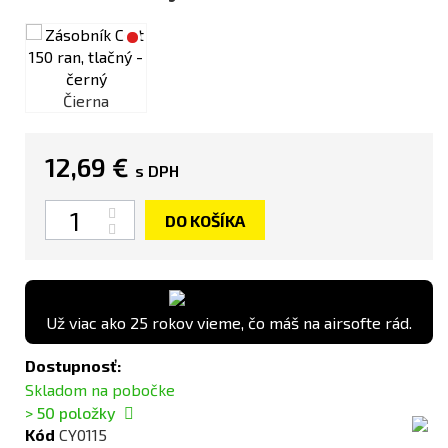
Čierna
12,69 €
s DPH
Množstvo
DO KOŠÍKA
Už viac ako 25 rokov vieme, čo máš na airsofte rád.
Dostupnosť:
Skladom na pobočke
> 50
položky
Kód
CY0115