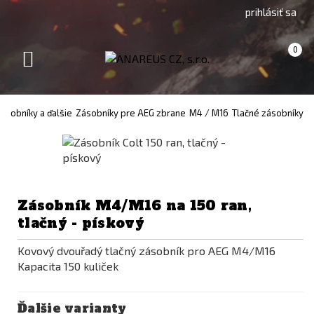
Go
Go
prihlásiť sa
to
to
Čeština
English
Košík
(prázdny)
0
(Czech)
version
Toggle
version
navigation
ásobníky a ďalšie
Zásobníky pre AEG zbrane
M4 / M16
Tlačné zásobníky
Zásobník M4/M16 na 150 ran,
tlačný - pískový
Kovový dvouřadý tlačný zásobník pro AEG M4/M16
Kapacita 150 kuliček
Ďalšie varianty