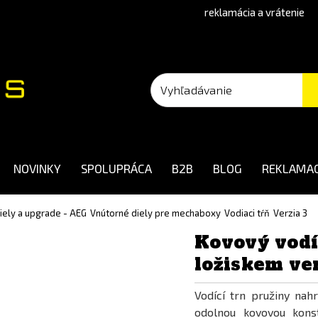
reklamácia a vrátenie
NOVINKY
SPOLUPRÁCA
B2B
BLOG
REKLAMAC
diely a upgrade - AEG
Vnútorné diely pre mechaboxy
Vodiaci tŕň
Verzia 3
Kovový vodíc
ložiskem ver
Vodící trn pružiny nahr
odolnou kovovou konst