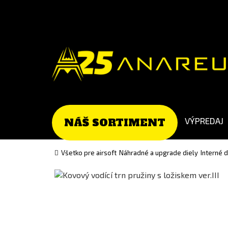
Go
Go
to
to
Čeština
English
(Czech)
version
version
VÝPREDAJ
NÁŠ SORTIMENT
Všetko pre airsoft
Náhradné a upgrade diely
Interné 