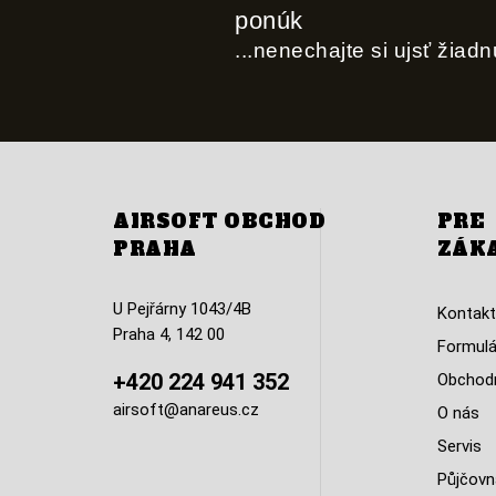
ponúk
...nenechajte si ujsť žiad
AIRSOFT OBCHOD
PRE
PRAHA
ZÁK
U Pejřárny 1043/4B
Kontakt
Praha 4, 142 00
Formulá
+420 224 941 352
Obchodn
airsoft@anareus.cz
O nás
Servis
Půjčovn