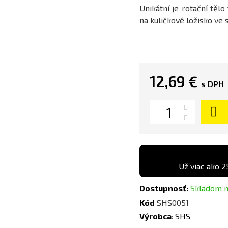
Unikátní je rotační tělo
na kuličkové ložisko ve s
12,69 €
s DPH
Množstvo
Už viac ako 2
Dostupnosť:
Skladom 
Kód
SHS0051
Výrobca
:
SHS