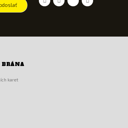
odoslať
Í BRÁNA