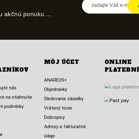
nu akčnú ponuku ...
MÔJ ÚČET
ONLINE
AZNÍKOV
PLATEBN
ANAREUS+
ujte nás
Objednávky
re na stiahnutie
Sledovanie zásielky
í podmínky
Vrátený tovar
Dobropisy
Adresy a fakturačné
a
údaje