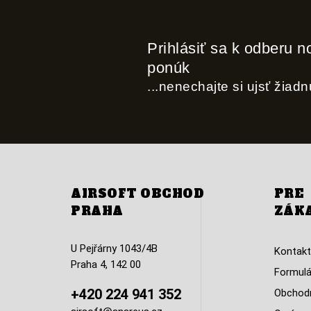
Prihlásiť sa k odberu n
ponúk
...nenechajte si ujsť žiad
AIRSOFT OBCHOD
PRE
PRAHA
ZÁK
U Pejřárny 1043/4B
Kontakt
Praha 4, 142 00
Formulá
+420 224 941 352
Obchodn