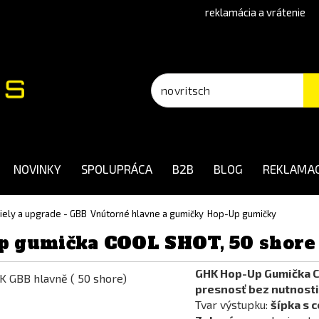
reklamácia a vrátenie
NOVINKY
SPOLUPRÁCA
B2B
BLOG
REKLAMAC
diely a upgrade - GBB
Vnútorné hlavne a gumičky
Hop-Up gumičky
p gumička COOL SHOT, 50 shore 
GHK Hop-Up Gumička 
presnosť bez nutnosti 
Tvar výstupku:
šípka s 