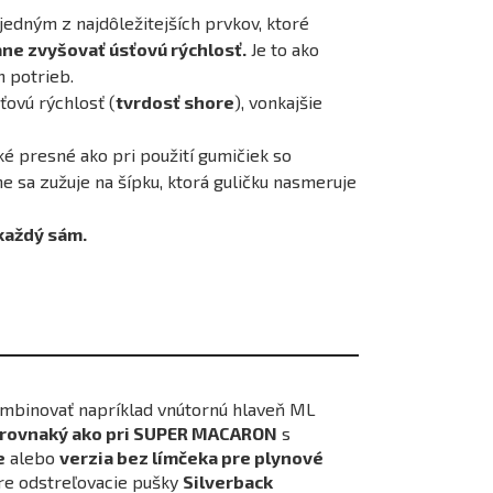
edným z najdôležitejších prvkov, ktoré
ne zvyšovať úsťovú rýchlosť.
Je to ako
h potrieb.
sťovú rýchlosť (
tvrdosť shore
), vonkajšie
ké presné ako pri použití gumičiek so
 sa zužuje na šípku, ktorá guličku nasmeruje
 každý sám.
ombinovať napríklad vnútornú hlaveň ML
e rovnaký ako pri SUPER MACARON
s
e
alebo
verzia bez límčeka pre plynové
re odstreľovacie pušky
Silverback