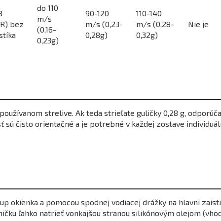
do 110
B
90-120
110-140
m/s
R) bez
m/s (0,23-
m/s (0,28-
Nie je
(0,16-
tíka
0,28g)
0,32g)
0,23g)
oužívanom strelive. Ak teda strieľate guličky 0,28 g, odporúča
ť sú čisto orientačné a je potrebné v každej zostave individu
p okienka a pomocou spodnej vodiacej drážky na hlavni zaisti
ku ľahko natrieť vonkajšou stranou silikónovým olejom (vho