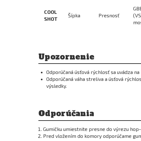
GB
COOL
Šípka
Presnosť
(VS
SHOT
mos
Upozornenie
Odporúčaná úsťová rýchlosť sa uvádza na p
Odporúčaná váha streliva a úsťová rýchlos
výsledky.
Odporúčania
Gumičku umiestnite presne do výrezu hop-u
Pred vložením do komory odporúčame gumič