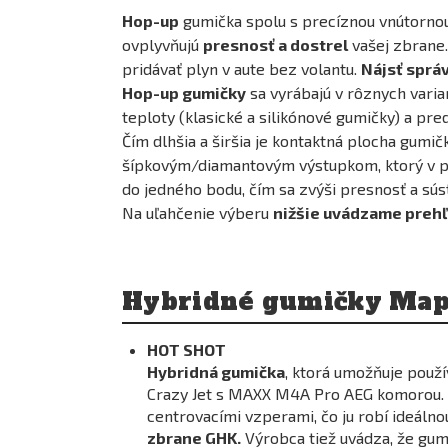
Hop-up
gumička spolu s precíznou vnútornou 
ovplyvňujú
presnosť a dostrel
vašej zbrane. 
pridávať plyn v aute bez volantu.
Nájsť sprá
Hop-up gumičky
sa vyrábajú v rôznych varia
teploty (klasické a silikónové gumičky) a p
Čím dlhšia a širšia je kontaktná plocha gumič
šípkovým/diamantovým výstupkom, ktorý v prve
do jedného bodu, čím sa zvýši presnosť a súst
Na uľahčenie výberu
nižšie uvádzame preh
Hybridné gumičky Map
HOT SHOT
Hybridná gumička
, ktorá umožňuje použ
Crazy Jet s MAXX M4A Pro AEG komorou. 
centrovacími vzperami, čo ju robí ideáln
zbrane GHK.
Výrobca tiež uvádza, že gu