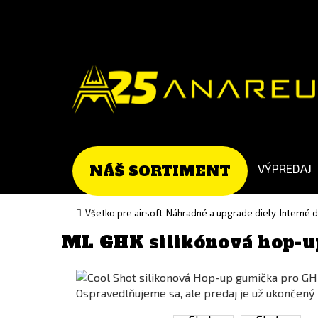
Go
Go
to
to
Čeština
English
(Czech)
version
version
VÝPREDAJ
NÁŠ SORTIMENT
Všetko pre airsoft
Náhradné a upgrade diely
Interné 
ML GHK silikónová hop-u
Ospravedlňujeme sa, ale predaj je už ukončený