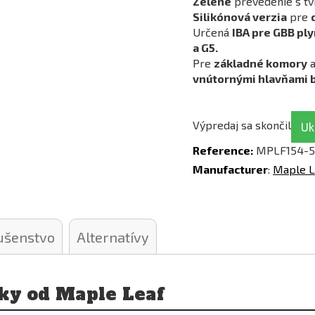
Zelené
prevedenie s t
Silikónová verzia
pre
Určená
IBA pre GBB pl
a G5.
Pre
základné komory
vnútornými hlavňami 
Výpredaj sa skončil
Uk
Reference:
MPLF154-5
Manufacturer
:
Maple L
lušenstvo
Alternatívy
ky od Maple Leaf