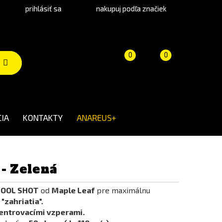
prihlásiť sa
nakupuj podľa značiek
Porovnanie
Košík
(prázdny)
0
0
produktov
IA
KONTAKTY
ANAREUS+
- Zelená
COOL SHOT
od
Maple Leaf
pre maximálnu
"zahriatia".
centrovacími vzperami.