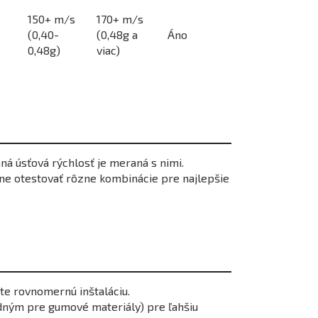
150+ m/s
170+ m/s
(0,40-
(0,48g a
Áno
0,48g)
viac)
ná úsťová rýchlosť je meraná s nimi.
álne otestovať rôzne kombinácie pre najlepšie
te rovnomernú inštaláciu.
dným pre gumové materiály) pre ľahšiu