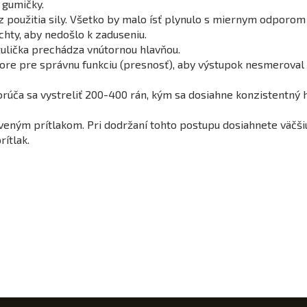
ť gumičky.
 použitia sily. Všetko by malo ísť plynulo s miernym odporom 
hty, aby nedošlo k zaduseniu.
gulička prechádza vnútornou hlavňou.
ore pre správnu funkciu (presnosť), aby výstupok nesmeroval 
úča sa vystreliť 200-400 rán, kým sa dosiahne konzistentný ho
aveným prítlakom. Pri dodržaní tohto postupu dosiahnete väčši
ítlak.