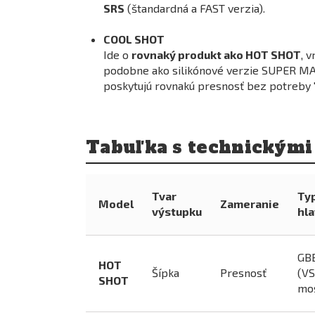
SRS
(štandardná a FAST verzia).
COOL SHOT
Ide o
rovnaký produkt ako HOT SHOT
, 
podobne ako silikónové verzie SUPER M
poskytujú rovnakú presnosť bez potreby "
Tabuľka s technickými 
Tvar
Ty
Model
Zameranie
výstupku
hl
GB
HOT
Šípka
Presnosť
(VS
SHOT
mos