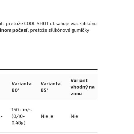
li, pretože COOL SHOT obsahuje viac silikónu,
adnom počasí,
pretože silikónové gumičky
Variant
Varianta
Varianta
vhodný na
80°
85°
zimu
150+ m/s
0-
(0,40-
Nie je
Nie
0,48g)