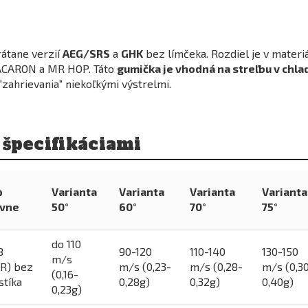
vrátane verzií
AEG/SRS
a
GHK
bez límčeka. Rozdiel je v materiá
ACARON a MR HOP. Táto
gumička je vhodná na streľbu v chl
zahrievania" niekoľkými výstrelmi.
špecifikáciami
p
Varianta
Varianta
Varianta
Varianta
avne
50°
60°
70°
75°
do 110
B
90-120
110-140
130-150
m/s
R) bez
m/s (0,23-
m/s (0,28-
m/s (0,3
(0,16-
tíka
0,28g)
0,32g)
0,40g)
0,23g)