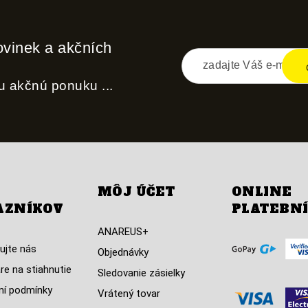
ovinek a akčních
nu akčnú ponuku ...
MÔJ ÚČET
ONLINE
AZNÍKOV
PLATEBN
ANAREUS+
ujte nás
Objednávky
re na stiahnutie
Sledovanie zásielky
í podmínky
Vrátený tovar