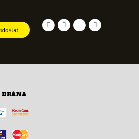
Facebook
Youtube
Vimeo
Instagram
odoslať
Í BRÁNA