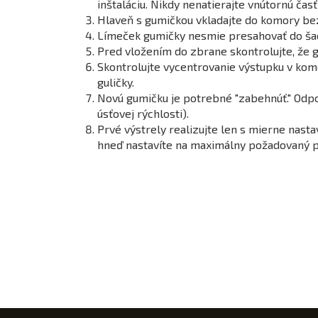
inštaláciu. Nikdy nenatierajte vnútornú čas
Hlaveň s gumičkou vkladajte do komory bez
Límeček gumičky nesmie presahovať do šac
Pred vložením do zbrane skontrolujte, že 
Skontrolujte vycentrovanie výstupku v kom
guličky.
Novú gumičku je potrebné "zabehnúť." Odpor
úsťovej rýchlosti).
Prvé výstrely realizujte len s mierne nast
hneď nastavíte na maximálny požadovaný pr