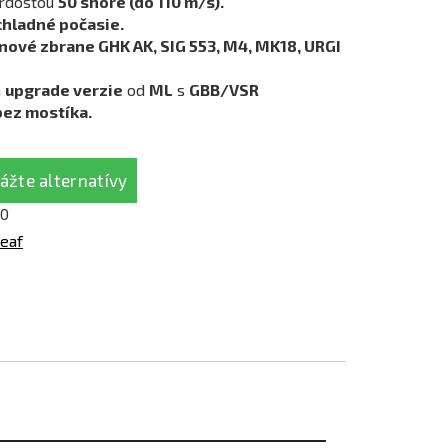
vrdosťou
50 shore (do 110 m/s).
chladné počasie.
ynové zbrane GHK AK, SIG 553, M4, MK18, URGI
a
upgrade verzie
od
ML
s
GBB/VSR
bez mostíka.
ážte alternatívy
0
eaf