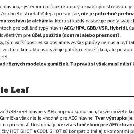
hlavňou, systémom prítlaku komory a kvalitným strelivom je j
Ak chcete strieľať ďalej a presnejšie,
nie je potrebné prehna
vnu zostavu je alchýmia
, ktorú si každý nastavuje podľa svojic
ntoch pre odlišné typy hlavn (
AEG/HPA, GBB/VSR, Hybrid
), ú
redovšetkým pre
účel použitia (dostrel alebo presnosť).
ky, tým väčší dostrel sa dosiahne. Avšak guličky nemusia byť ta
j fáze kontaktu ovplyvňuje guličku celou šírkou, ale postupne
rel.
ľad rôznych modelov gumičiek
.
Tu pravú si však musí nájsť
le Leaf
ívať GBB/VSR hlavne v AEG hop-up komorách, takže môžete k
Gumička však nie je vhodná pre AEG hlavne.
Tvar výstupku j
ou na presnosť. Dostupná je
verzia s límčekom pre AEG zbran
mičky HOT SHOT a COOL SHOT sú kompatibilné aj s komorami p