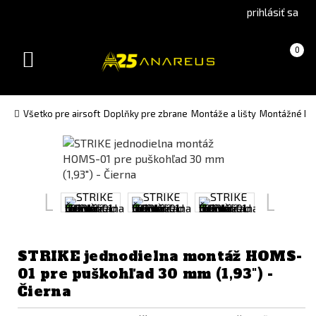
Go
Go
prihlásiť sa
to
to
Čeština
English
Košík
(prázdny)
0
(Czech)
version
Toggle
version
navigation
Všetko pre airsoft
Doplňky pre zbrane
Montáže a lišty
Montážné krú
STRIKE jednodielna montáž HOMS-
01 pre puškohľad 30 mm (1,93") -
Čierna