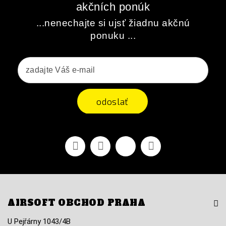
akčních ponúk
...nenechajte si ujsť žiadnu akčnú
ponuku ...
odoslať
Facebook
Youtube
Vimeo
Instagram
AIRSOFT OBCHOD PRAHA
U Pejřárny 1043/4B