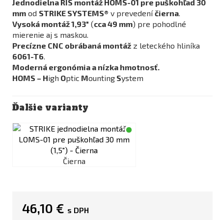
Jednodielna RIS montáž HOMS-01 pre puškohľad 30
mm
od
STRIKE SYSTEMS®
v prevedení
čierna
.
Vysoká montáž 1,93"
(
cca 49 mm
) pre pohodlné
mierenie aj s maskou.
Precízne CNC obrábaná montáž
z leteckého hliníka
6061-T6
.
Moderná ergonómia a nízka hmotnosť.
HOMS – H
igh
O
ptic
M
ounting
S
ystem
Ďalšie varianty
Čierna
46,10 €
s DPH