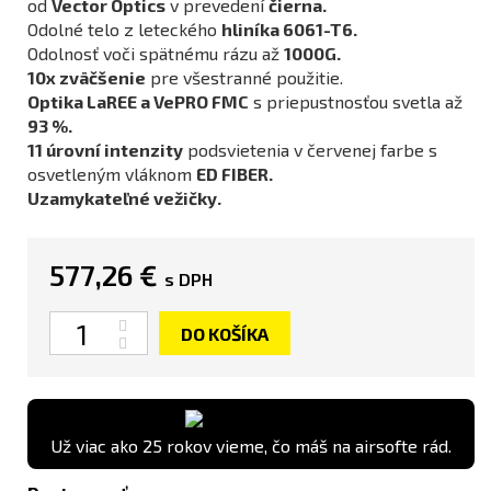
od
Vector Optics
v prevedení
čierna.
Odolné telo z leteckého
hliníka 6061-T6.
Odolnosť voči spätnému rázu až
1000G.
10x zväčšenie
pre všestranné použitie.
Optika LaREE a VePRO FMC
s priepustnosťou svetla až
93 %.
11 úrovní intenzity
podsvietenia v červenej farbe s
osvetleným vláknom
ED FIBER.
Uzamykateľné vežičky.
577,26 €
s DPH
Množstvo
DO KOŠÍKA
Už viac ako 25 rokov vieme, čo máš na airsofte rád.