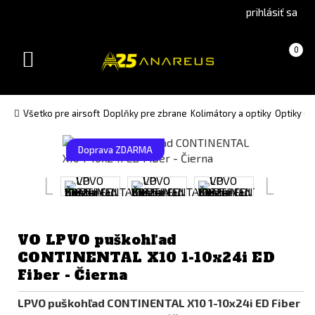
Go
Go
prihlásiť sa
to
to
Čeština
English
Košík
(prázdny)
0
(Czech)
version
Toggle
version
navigation
Všetko pre airsoft
Doplňky pre zbrane
Kolimátory a optiky
Optiky (P
Doprava ZDARMA
VO LPVO puškohľad
CONTINENTAL X10 1-10x24i ED
Fiber - Čierna
LPVO puškohľad CONTINENTAL X10 1-10x24i ED Fiber