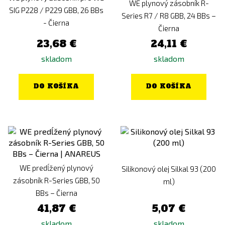
WE plynový zásobník R-
SIG P228 / P229 GBB, 26 BBs
Series R7 / R8 GBB, 24 BBs –
- Čierna
Čierna
23,68 €
24,11 €
skladom
skladom
DO KOŠÍKA
DO KOŠÍKA
WE predĺžený plynový
Silikonový olej Silkal 93 (200
zásobník R-Series GBB, 50
ml)
BBs – Čierna
41,87 €
5,07 €
skladom
skladom