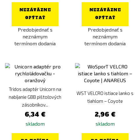
NEZÁVÄZNE
NEZÁVÄZNE
OPÝTAŤ
OPÝTAŤ
Predobjednať s
Predobjednať s
neznámym
neznámym
termínom dodania
termínom dodania
Tridos adaptér Unicorn na
WST VELCRO istiace lanko s
nabíjanie GBB pištoľových
tiahlom – Coyote
zásobníkov...
6,34 €
2,96 €
skladom
skladom