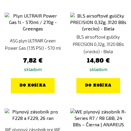
BLS airsoftové guličky
ASG plyn ULTRAIR Green
PRECISION 0,32g, 3120 BBs
Power Gas (135 PSI) - 570 ml
(vrecko) - Biela
7,82 €
14,80 €
skladom
skladom
DO KOŠÍKA
DO KOŠÍKA
WE plynový zásobník pre WE