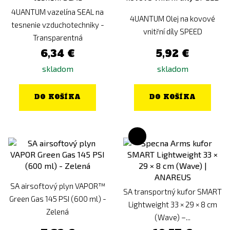
4UANTUM vazelína SEAL na
4UANTUM Olej na kovové
tesnenie vzduchotechniky -
vnitřní díly SPEED
Transparentná
6,34 €
5,92 €
skladom
skladom
DO KOŠÍKA
DO KOŠÍKA
SA airsoftový plyn VAPOR™
SA transportný kufor SMART
Green Gas 145 PSI (600 ml) -
Lightweight 33 × 29 × 8 cm
Zelená
(Wave) –...