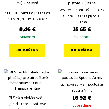
WST ergonomický kit GB-37
NUPROL Premium Green Gas
RIS pre G-series pištole –
2.0 Mini (380 ml) - Zelená
Čierna
8,46 €
15,65 €
skladom
skladom
DO KOŠÍKA
DO KOŠÍKA
Gumová servisní podložka
Specna Arms
16,92 €
BLS rýchlololádovačka
(plnička) pre airsoftové
vypredané