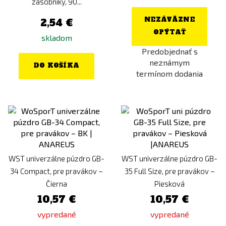
zásobníky, 90...
NEZÁVÄZNE
2,54 €
OPÝTAŤ
skladom
Predobjednať s
neznámym
DO KOŠÍKA
termínom dodania
WST univerzálne púzdro GB-
WST univerzálne púzdro GB-
34 Compact, pre pravákov –
35 Full Size, pre pravákov –
Čierna
Piesková
10,57 €
10,57 €
vypredané
vypredané