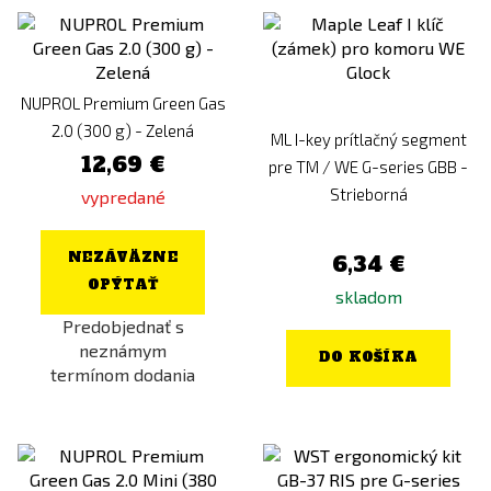
NUPROL Premium Green Gas
2.0 (300 g) - Zelená
ML I-key prítlačný segment
12,69 €
pre TM / WE G-series GBB -
Strieborná
vypredané
NEZÁVÄZNE
6,34 €
OPÝTAŤ
skladom
Predobjednať s
neznámym
DO KOŠÍKA
termínom dodania