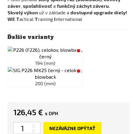
záver
,
spoľahlivosť
a
funkčný záchyt záveru.
Skvelý výkon
už v základe a
dostupné upgrade diely!
WE
T
actical
T
raining
I
nternational
Ďalšie varianty
194 (mm)
200 (mm)
126,45 €
s DPH
Množstvo
NEZÁVÄZNE OPÝTAŤ