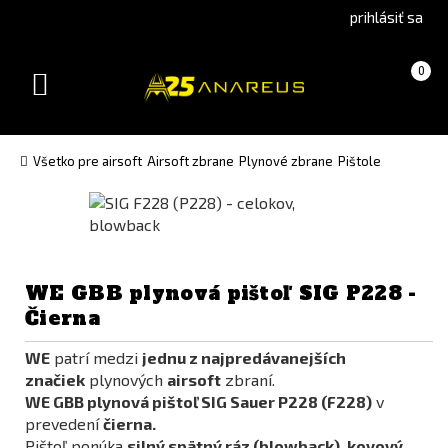
Go
Go
prihlásiť sa
to
to
Čeština
English
Košík
(prázdny)
0
(Czech)
version
Toggle
version
navigation
Všetko pre airsoft
Airsoft zbrane
Plynové zbrane
Pištole
WE GBB plynová pištoľ SIG P228 -
Čierna
WE
patrí medzi
jednu z najpredávanejších
značiek
plynových
airsoft
zbraní.
WE GBB plynová pištoľ SIG Sauer P228 (F228)
v
prevedení
čierna.
Pištoľ ponúka
silný spätný ráz (blowback)
,
kovový