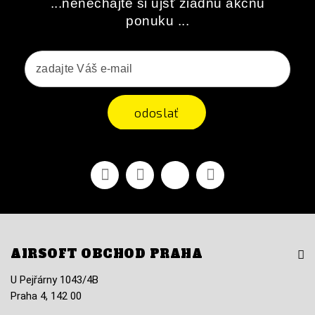
...nenechajte si ujsť žiadnu akčnú
ponuku ...
odoslať
Facebook
Youtube
Vimeo
Instagram
AIRSOFT OBCHOD PRAHA
U Pejřárny 1043/4B
Praha 4, 142 00