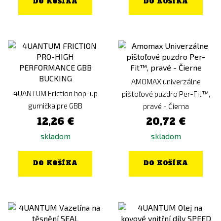
DO KOŠÍKA
DO KOŠÍKA
AMOMAX univerzálne
4UANTUM Friction hop-up
pištoľové puzdro Per-Fit™,
gumička pre GBB
pravé - Čierna
12,26 €
20,72 €
skladom
skladom
DO KOŠÍKA
DO KOŠÍKA