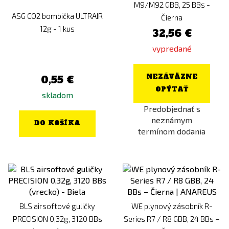
M9/M92 GBB, 25 BBs -
ASG CO2 bombička ULTRAIR
Čierna
12g - 1 kus
32,56 €
vypredané
NEZÁVÄZNE
0,55 €
OPÝTAŤ
skladom
Predobjednať s
neznámym
DO KOŠÍKA
termínom dodania
BLS airsoftové guličky
WE plynový zásobník R-
PRECISION 0,32g, 3120 BBs
Series R7 / R8 GBB, 24 BBs –