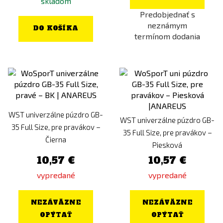
skladom
Predobjednať s
neznámym
DO KOŠÍKA
termínom dodania
WST univerzálne púzdro GB-
WST univerzálne púzdro GB-
35 Full Size, pre pravákov –
35 Full Size, pre pravákov –
Čierna
Piesková
10,57 €
10,57 €
vypredané
vypredané
NEZÁVÄZNE
NEZÁVÄZNE
OPÝTAŤ
OPÝTAŤ