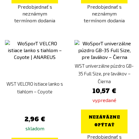
Predobjednať s
Predobjednať s
neznámym
neznámym
termínom dodania
termínom dodania
WST univerzálne púzdro GB-
35 Full Size, pre ľavákov –
Čierna
WST VELCRO istiace lanko s
10,57 €
tiahlom – Coyote
vypredané
NEZÁVÄZNE
2,96 €
OPÝTAŤ
skladom
Predobjednať s