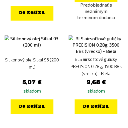
Predobjednať s
neznámym
DO KOŠÍKA
termínom dodania
BLS airsoftové guličky
Silikonový olej Silkal 93 (200
PRECISION 0,28g, 3500 BBs
ml)
(vrecko) - Biela
5,07 €
9,68 €
skladom
skladom
DO KOŠÍKA
DO KOŠÍKA