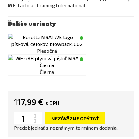
WE
T
actical
T
raining
I
nternational
Ďalšie varianty
Piesočná
Čierna
117,99 €
s DPH
Množstvo
NEZÁVÄZNE OPÝTAŤ
Predobjednať s neznámym termínom dodania.