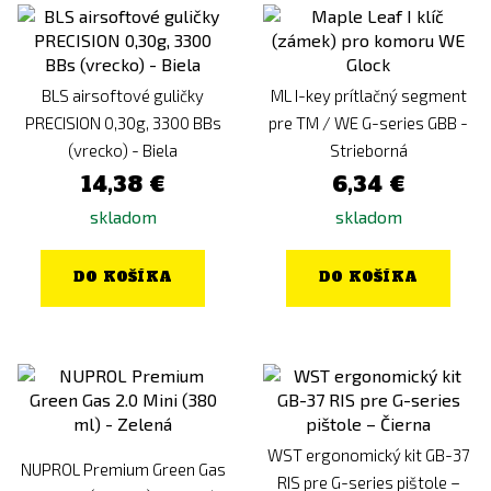
BLS airsoftové guličky
ML I-key prítlačný segment
PRECISION 0,30g, 3300 BBs
pre TM / WE G-series GBB -
(vrecko) - Biela
Strieborná
14,38 €
6,34 €
skladom
skladom
DO KOŠÍKA
DO KOŠÍKA
WST ergonomický kit GB-37
NUPROL Premium Green Gas
RIS pre G-series pištole –