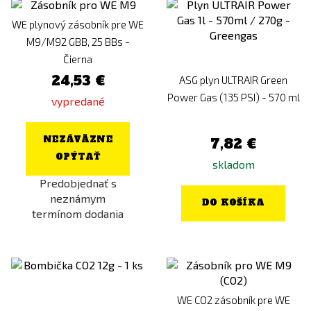
WE plynový zásobník pre WE
M9/M92 GBB, 25 BBs -
Čierna
24,53 €
ASG plyn ULTRAIR Green
Power Gas (135 PSI) - 570 ml
vypredané
NEZÁVÄZNE
7,82 €
OPÝTAŤ
skladom
Predobjednať s
neznámym
DO KOŠÍKA
termínom dodania
WE CO2 zásobník pre WE