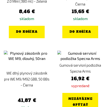
2.0 Mini (380 ml) - Zelená
Čierna
8,46 €
15,65 €
skladom
skladom
DO KOŠÍKA
DO KOŠÍKA
Gumová servisní podložka
Specna Arms
WE dlhý plynový zásobník
16,92 €
pre WE M9/M92 GBB, 50 BBs
- Čierna
vypredané
NEZÁVÄZNE
41,87 €
OPÝTAŤ