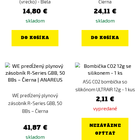
(vrecko) - Biela
Čierna
14,80 €
24,11 €
skladom
skladom
DO KOŠÍKA
DO KOŠÍKA
ASG CO2 bombička so
silikónom ULTRAIR 12g - 1 kus
WE predĺžený plynový
2,11 €
zásobník R-Series GBB, 50
vypredané
BBs – Čierna
NEZÁVÄZNE
41,87 €
OPÝTAŤ
skladom