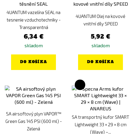
4UANTUM vazelína SEAL na
4UANTUM Olej na kovové
tesnenie vzduchotechniky -
vnitřní díly SPEED
Transparentná
6,34 €
5,92 €
skladom
skladom
DO KOŠÍKA
DO KOŠÍKA
SA airsoftový plyn VAPOR™
SA transportný kufor SMART
Green Gas 145 PSI (600 ml) -
Lightweight 33 × 29 × 8 cm
Zelená
(Wave) –...