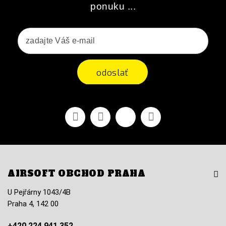
ponuku ...
odoslať
Facebook
Youtube
Vimeo
Instagram
AIRSOFT OBCHOD PRAHA
U Pejřárny 1043/4B
Praha 4, 142 00
+420 224 941 352