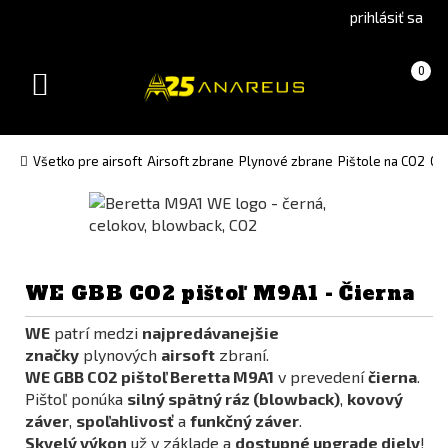
Go
Go
prihlásiť sa
to
to
Čeština
English
Košík
(prázdny)
0
(Czech)
version
Toggle
version
navigation
Všetko pre airsoft
Airsoft zbrane
Plynové zbrane
Pištole na CO2
Os
WE GBB CO2 pištoľ M9A1 - Čierna
WE
patrí medzi
najpredávanejšie
značky
plynových
airsoft
zbraní.
WE GBB CO2 pištoľ Beretta M9A1
v prevedení
čierna
.
Pištoľ ponúka
silný spätný ráz (blowback)
,
kovový
záver
,
spoľahlivosť
a
funkčný záver
.
Skvelý výkon
už v základe a
dostupné upgrade diely
!