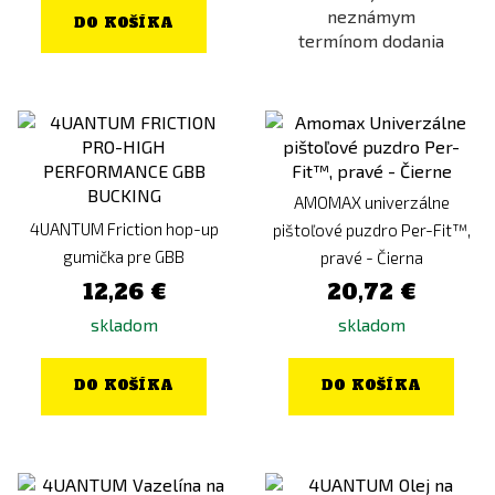
neznámym
DO KOŠÍKA
termínom dodania
AMOMAX univerzálne
4UANTUM Friction hop-up
pištoľové puzdro Per-Fit™,
gumička pre GBB
pravé - Čierna
12,26 €
20,72 €
skladom
skladom
DO KOŠÍKA
DO KOŠÍKA